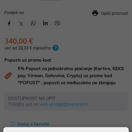
Podijeli na
Ispiši proizvod
340,00 €
već od 28,33 € mjesečno
Popusti uz promo kod:
5%
Popust za jednokratno plaćanje (Kartice, KEKS
pay, Virman, Gotovina, Crypto) uz promo kod
"POPUST" , popusti se međusobno ne zbrajaju
DOSTUPNOST NA UPIT
Pošaljite upit na
web-prodaja@mikronis.hr
Dodaj u favorite