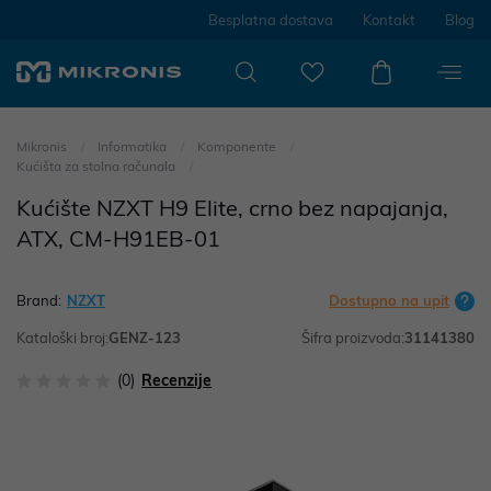
Besplatna dostava
Kontakt
Blog
Mikronis
Informatika
Komponente
Kućišta za stolna računala
Kućište NZXT H9 Elite, crno bez napajanja,
ATX, CM-H91EB-01
Brand:
NZXT
Dostupno na upit
Kataloški broj:
GENZ-123
Šifra proizvoda:
31141380
(0)
Recenzije