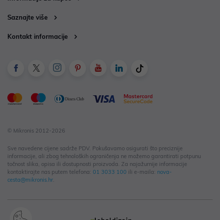
Saznajte više
Kontakt informacije
© Mikronis 2012-2026
Sve navedene cijene sadrže PDV. Pokušavamo osigurati što preciznije
informacije, ali zbog tehnoloških ograničenja ne možemo garantirati potpunu
točnost slika, opisa ili dostupnosti proizvoda. Za najažurnije informacije
kontaktirajte nas putem telefona:
01 3033 100
ili e-maila:
nova-
cesta@mikronis.hr
.