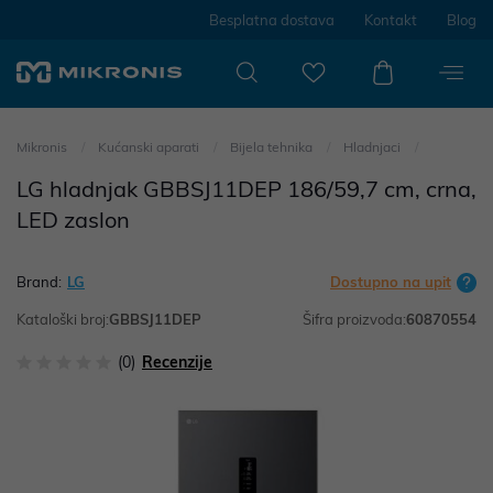
Besplatna dostava
Kontakt
Blog
Mikronis
Kućanski aparati
Bijela tehnika
Hladnjaci
LG hladnjak GBBSJ11DEP 186/59,7 cm, crna,
LED zaslon
Brand:
LG
Dostupno na upit
Kataloški broj:
GBBSJ11DEP
Šifra proizvoda:
60870554
(0)
Recenzije