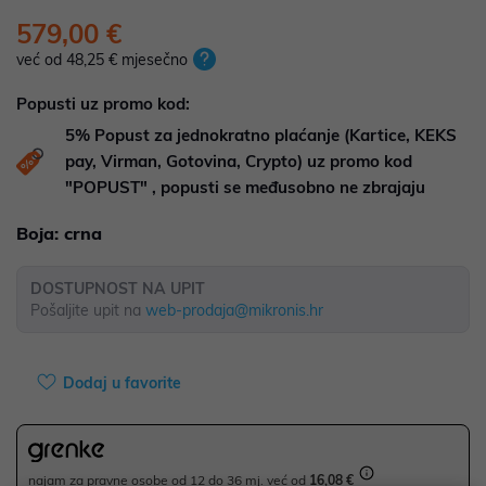
579,00 €
već od 48,25 € mjesečno
Popusti uz promo kod:
5%
Popust za jednokratno plaćanje (Kartice, KEKS
pay, Virman, Gotovina, Crypto) uz promo kod
"POPUST" , popusti se međusobno ne zbrajaju
Boja:
crna
DOSTUPNOST NA UPIT
Pošaljite upit na
web-prodaja@mikronis.hr
Dodaj u favorite
najam za pravne osobe od 12 do 36 mj. već od
16,08 €