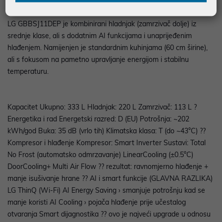
LG GBBSJ11DEP je kombinirani hladnjak (zamrzivač dolje) iz
srednje klase, ali s dodatnim AI funkcijama i unaprijeđenim
hlađenjem. Namijenjen je standardnim kuhinjama (60 cm širine),
ali s fokusom na pametno upravljanje energijom i stabilnu
temperaturu.
Kapacitet Ukupno: 333 L Hladnjak: 220 L Zamrzivač: 113 L ?
Energetika i rad Energetski razred: D (EU) Potrošnja: ~202
kWh/god Buka: 35 dB (vrlo tih) Klimatska klasa: T (do ~43°C) ??
Kompresor i hlađenje Kompresor: Smart Inverter Sustavi: Total
No Frost (automatsko odmrzavanje) LinearCooling (±0.5°C)
DoorCooling+ Multi Air Flow ?? rezultat: ravnomjerno hlađenje +
manje isušivanje hrane ?? AI i smart funkcije (GLAVNA RAZLIKA)
LG ThinQ (Wi-Fi) AI Energy Saving › smanjuje potrošnju kad se
manje koristi AI Cooling › pojača hlađenje prije učestalog
otvaranja Smart dijagnostika ?? ovo je najveći upgrade u odnosu