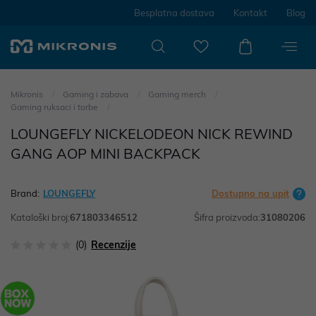
Besplatna dostava
Kontakt
Blog
Mikronis
Gaming i zabava
Gaming merch
Gaming ruksaci i torbe
LOUNGEFLY NICKELODEON NICK REWIND
GANG AOP MINI BACKPACK
Brand:
LOUNGEFLY
Dostupno na upit
Kataloški broj:
671803346512
Šifra proizvoda:
31080206
(0)
Recenzije