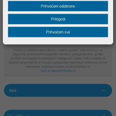
Prihvaćam odabrane
JAMSTVO 12 MJ.
Prilagodi
SIGURNA KUPOVINA
BESPLATNA DOSTAVA ZA NARUDŽBE IZNAD 66,36€
Prihvaćam sve
MOGUĆNOST PLAĆANJA NA RATE
Podaci uz artikle su prezentirani u dobroj namjeri. Mikronis d.o.o. ne
odgovara za eventualne pogreške nastale u opisu proizvoda, greške
prilikom štampanja te promjene u dostupnosti i cijene. Slike artikala su
ilustrativne prirode te ne moraju u potpunosti odgovarati artiklima. Za sve
eventualne nejasnoće možete nas kontaktirati na
web-prodaja@mikronis.hr
Opis