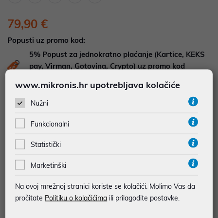
79,90 €
Popusti uz promo kod:
5%
Popust za jednokratno plaćanje (Kartice, KEKS
pay, Virman, Gotovina, Crypto) uz promo kod
"POPUST" , popusti se međusobno ne zbrajaju
www.mikronis.hr upotrebljava kolačiće
Nužni
DOSTUPNOST NA UPIT
Pošaljite upit na
web-prodaja@mikronis.hr
Funkcionalni
Statistički
Dodaj u favorite
Marketinški
Na ovoj mrežnoj stranici koriste se kolačići. Molimo Vas da
najam za pravne osobe od 12 do 36 mj. već od
2,22 €
pročitate
Politiku o kolačićima
ili prilagodite postavke.
Vidi detalje
Pošalji upit