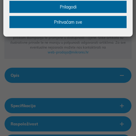
BESPLATNA DOSTAVA ZA NARUDŽBE IZNAD 66,36€
Prilagodi
MOGUĆNOST PLAĆANJA NA RATE
Prihvaćam sve
Podaci uz artikle su prezentirani u dobroj namjeri. Mikronis d.o.o. ne
odgovara za eventualne pogreške nastale u opisu proizvoda, greške
prilikom štampanja te promjene u dostupnosti i cijene. Slike artikala su
ilustrativne prirode te ne moraju u potpunosti odgovarati artiklima. Za sve
eventualne nejasnoće možete nas kontaktirati na
web-prodaja@mikronis.hr
Opis
Specifikacija
Raspoloživost