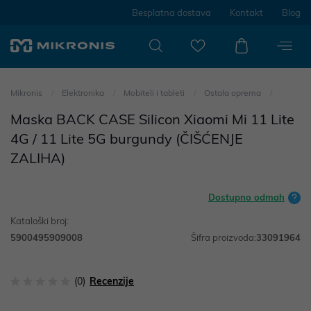
Besplatna dostava
Kontakt
Blog
Mikronis
Elektronika
Mobiteli i tableti
Ostala oprema
Maska BACK CASE Silicon Xiaomi Mi 11 Lite
4G / 11 Lite 5G burgundy (ČIŠĆENJE
ZALIHA)
Dostupno odmah
Kataloški broj:
5900495909008
Šifra proizvoda:
33091964
(0)
Recenzije