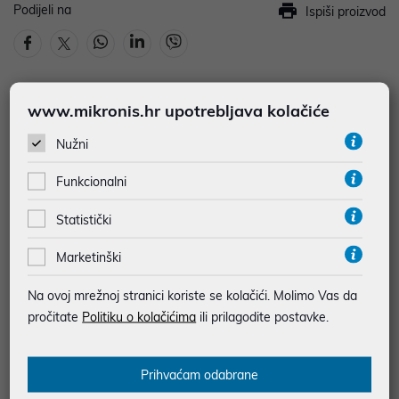
Podijeli na
Ispiši proizvod
2,73 €
www.mikronis.hr upotrebljava kolačiće
*najniža cijena u prethodnih 30 dana
6,50 €
Nužni
Dodajte u košaricu
Dodaj u favorite
Funkcionalni
Statistički
Marketinški
najam za pravne osobe od 12 do 36 mj. već od
0,08 €
Vidi detalje
Pošalji upit
Na ovoj mrežnoj stranici koriste se kolačići. Molimo Vas da
pročitate
Politiku o kolačićima
ili prilagodite postavke.
JAMSTVO 0 MJ.
Prihvaćam odabrane
SIGURNA KUPOVINA