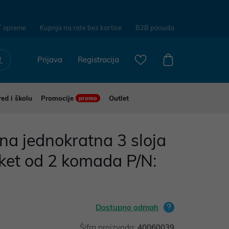
T opreme
Kupnja na rate bez kartice
B2B ponuda
Prijava
Registracija
red i školu
Promocije
Outlet
promo
na jednokratna 3 sloja
ket od 2 komada P/N:
Dostupno odmah
Šifra proizvoda:
40060039