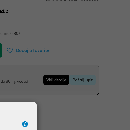
zije
0 dana
0,80 €
Dodaj u favorite
Vidi detalje
Pošalji upit
do 36 mj. već od
UDŽBE IZNAD 66,36€