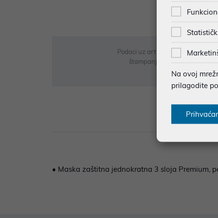
Funkcion
Statističk
Podaci uz artikle su prezentirani 
Marketin
štampanja te promjene u dostupn
Na ovoj mrežno
prilagodite p
Prihvaća
Opi
• Maska zaštitna jednokratna 3 sloja Premium, 