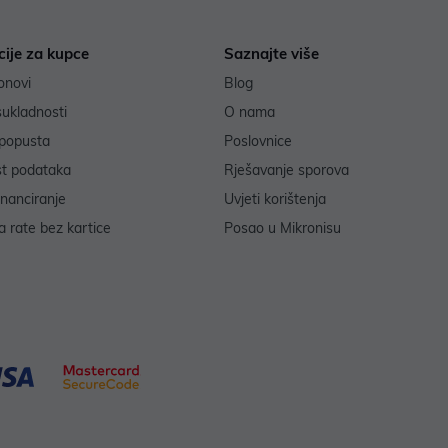
cije za kupce
Saznajte više
onovi
Blog
sukladnosti
O nama
popusta
Poslovnice
st podataka
Rješavanje sporova
inanciranje
Uvjeti korištenja
 rate bez kartice
Posao u Mikronisu