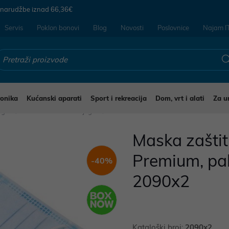
 narudžbe iznad
66,36€
Servis
Poklon bonovi
Blog
Novosti
Poslovnice
Najam I
ronika
Kućanski aparati
Sport i rekreacija
Dom, vrt i alati
Za u
jegu
Ostalo za osobnu njegu
Maska zaštit
Premium, pa
-40%
2090x2
Kataloški broj:
2090x2