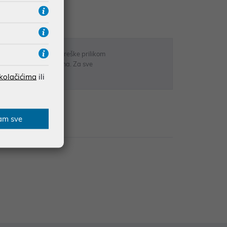
RATE
 u opisu proizvoda, greške prilikom
sti odgovarati artiklima. Za sve
r
 kolačićima
ili
am sve
zije