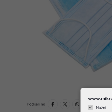
www.mikron
Podijeli na
Nužni