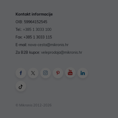
Kontakt informacije
OIB: 59964152545
Tel.:
+385 1 3033 100
Fax: +385 1 3033 115
E-mail:
nova-cesta@mikronis.hr
Za B2B kupce:
veleprodaja@mikronis.hr
© Mikronis 2012-2026