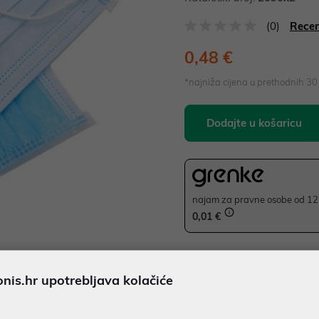
(0)
Recen
0,48 €
*najniža cijena u prethodnih 3
Dodajte u košaricu
najam za pravne osobe od 12 
0,01 €
JAMSTVO 0 MJ.
is.hr upotrebljava kolačiće
SIGURNA KUPOVINA
Ispiši proizvod
BESPLATNA DOSTAVA ZA NAR