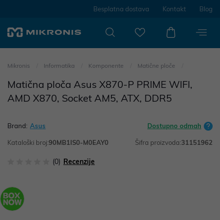
Besplatna dostava
Kontakt
Blog
Mikronis
Informatika
Komponente
Matične ploče
Matična ploča Asus X870-P PRIME WIFI,
AMD X870, Socket AM5, ATX, DDR5
Brand:
Asus
Dostupno odmah
Kataloški broj:
90MB1IS0-M0EAY0
Šifra proizvoda:
31151962
(0)
Recenzije