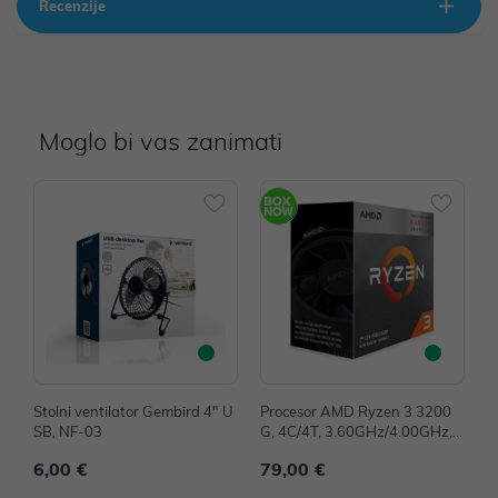
Recenzije
Moglo bi vas zanimati
Stolni ventilator Gembird 4" U
Procesor AMD Ryzen 3 3200
M
SB, NF-03
G, 4C/4T, 3.60GHz/4.00GHz, 4
D
MB, Socket AM4, YD3200C5F
y
6,00 €
79,00 €
7
HBOX
2