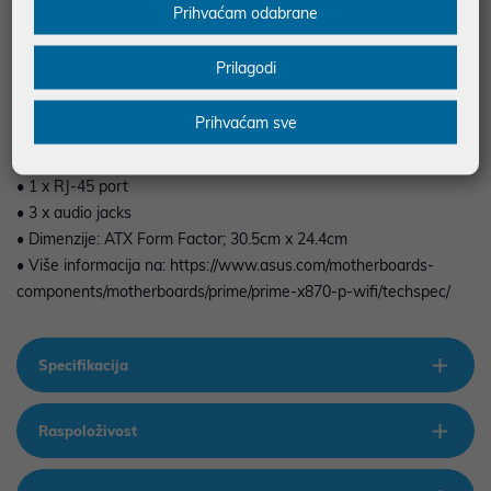
• Memorija: 4 x DDR5 DIMM
Prihvaćam odabrane
• I/O konektori:
• 4 x USB 2.0
Prilagodi
• 3 x USB 3.2 Gen 1
• 1 x USB 3.2 Gen 2 Type-A
Prihvaćam sve
• 2 x USB4 Type-C
• 1 x HDMI port
• 1 x RJ-45 port
• 3 x audio jacks
• Dimenzije: ATX Form Factor; 30.5cm x 24.4cm
• Više informacija na: https://www.asus.com/motherboards-
components/motherboards/prime/prime-x870-p-wifi/techspec/
Specifikacija
Raspoloživost