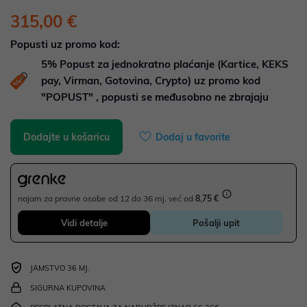
315,00 €
Popusti uz promo kod:
5%
Popust za jednokratno plaćanje (Kartice, KEKS
pay, Virman, Gotovina, Crypto) uz promo kod
"POPUST" , popusti se međusobno ne zbrajaju
Dodajte u košaricu
Dodaj u favorite
najam za pravne osobe od 12 do 36 mj. već od
8,75 €
Vidi detalje
Pošalji upit
JAMSTVO 36 MJ.
SIGURNA KUPOVINA