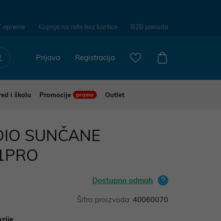
T opreme
Kupnja na rate bez kartice
B2B ponuda
Prijava
Registracija
red i školu
Promocije
Outlet
promo
DIO SUNČANE
1PRO
Dostupno odmah
Šifra proizvoda:
40060070
zije