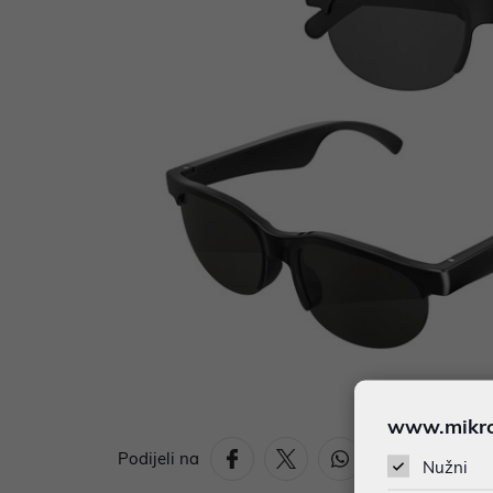
www.mikron
Podijeli na
Nužni