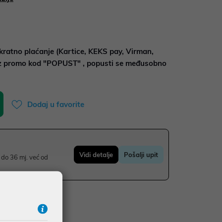
kratno plaćanje (Kartice, KEKS pay, Virman,
uz promo kod "POPUST" , popusti se međusobno
Dodaj u favorite
Vidi detalje
Pošalji upit
do 36 mj. već od