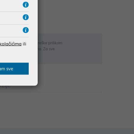
UDŽBE IZNAD 66,36€
RATE
 u opisu proizvoda, greške prilikom
 kolačićima
ili
sti odgovarati artiklima. Za sve
r
am sve
zije