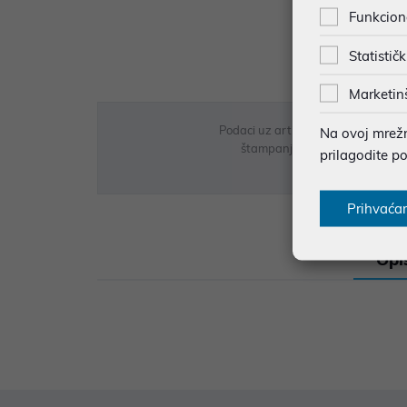
Funkcion
Statističk
Marketin
Podaci uz artikle su prezentirani 
Na ovoj mrežno
štampanja te promjene u dostupn
prilagodite p
Prihvaća
Opi