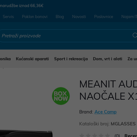
 narudžbe iznad
66,36€
Servis
Poklon bonovi
Blog
Novosti
Poslovnice
Najam I
ronika
Kućanski aparati
Sport i rekreacija
Dom, vrt i alati
Za u
a oprema
MEANIT AU
NAOČALE X
Brand:
Ace Camp
Kataloški broj:
MGLASSES
(0)
Recen