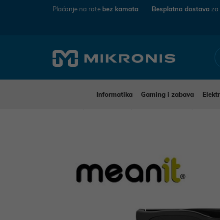
Plaćanje na rate
bez kamata
Besplatna dostava
za
Informatika
Gaming i zabava
Elekt
Mikronis
Elektronika
Mobiteli i tableti
Ostal