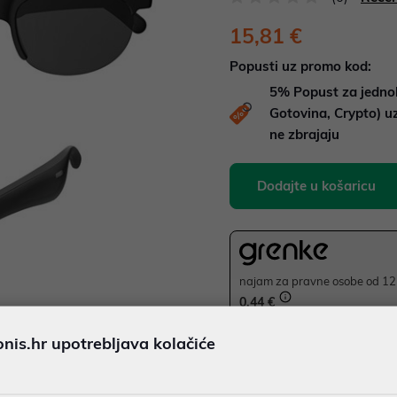
15,81 €
Popusti uz promo kod:
5%
Popust za jedno
Gotovina, Crypto) 
ne zbrajaju
Dodajte u košaricu
najam za pravne osobe od 12 
0,44 €
is.hr upotrebljava kolačiće
JAMSTVO 6 MJ.
Ispiši proizvod
SIGURNA KUPOVINA