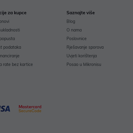
cije za kupce
Saznajte više
onovi
Blog
sukladnosti
O nama
popusta
Poslovnice
st podataka
Rješavanje sporova
inanciranje
Uvjeti korištenja
 rate bez kartice
Posao u Mikronisu