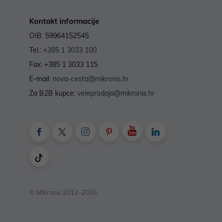
Kontakt informacije
OIB: 59964152545
Tel.:
+385 1 3033 100
Fax: +385 1 3033 115
E-mail:
nova-cesta@mikronis.hr
Za B2B kupce:
veleprodaja@mikronis.hr
© Mikronis 2012-2026