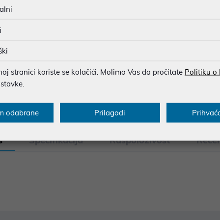
BESPLATNA DOSTAVA ZA NAR
alni
MOGUĆNOST PLAĆANJA NA 
i
ški
u dobroj namjeri. Mikronis d.o.o. ne odgovara za eventualne pogreške nastale
j stranici koriste se kolačići. Molimo Vas da pročitate
Politiku o
osti i cijene. Slike artikala su ilustrativne prirode te ne moraju u potpuno
ostavke.
eventualne nejasnoće možete nas kontaktirati na
web-prodaja@mikronis.h
m odabrane
Prilagodi
Prihvać
s
Specifikacija
Raspoloživost
Recen