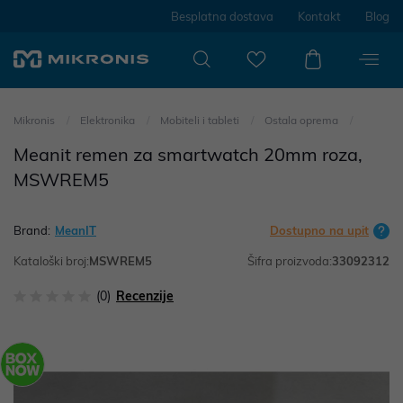
Besplatna dostava
Kontakt
Blog
Mikronis
Elektronika
Mobiteli i tableti
Ostala oprema
Meanit remen za smartwatch 20mm roza,
MSWREM5
Brand:
MeanIT
Dostupno na upit
Kataloški broj:
MSWREM5
Šifra proizvoda:
33092312
(0)
Recenzije