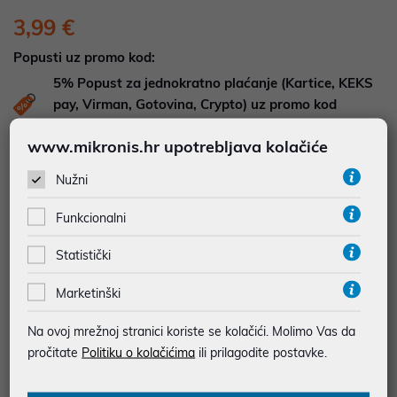
3,99 €
Popusti uz promo kod:
5%
Popust za jednokratno plaćanje (Kartice, KEKS
pay, Virman, Gotovina, Crypto) uz promo kod
"POPUST" , popusti se međusobno ne zbrajaju
www.mikronis.hr upotrebljava kolačiće
DOSTUPNOST NA UPIT
Nužni
Pošaljite upit na
web-prodaja@mikronis.hr
Funkcionalni
Dodaj u favorite
Statistički
Marketinški
najam za pravne osobe od 12 do 36 mj. već od
Na ovoj mrežnoj stranici koriste se kolačići. Molimo Vas da
0,11 €
pročitate
Politiku o kolačićima
ili prilagodite postavke.
Vidi detalje
Pošalji upit