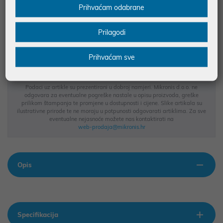
Prihvaćam odabrane
JAMSTVO 12 MJ.
SIGURNA KUPOVINA
Prilagodi
BESPLATNA DOSTAVA ZA NARUDŽBE IZNAD 66,36€
MOGUĆNOST PLAĆANJA NA RATE
Prihvaćam sve
Podaci uz artikle su prezentirani u dobroj namjeri. Mikronis d.o.o. ne
odgovara za eventualne pogreške nastale u opisu proizvoda, greške
prilikom štampanja te promjene u dostupnosti i cijene. Slike artikala su
ilustrativne prirode te ne moraju u potpunosti odgovarati artiklima. Za sve
eventualne nejasnoće možete nas kontaktirati na
web-prodaja@mikronis.hr
Opis
Specifikacija