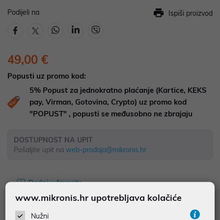
Podijeli na
Ispiši proizvod
49,00 €
Popusti uz promo kod:
5%
Popust za jednokratno plaćanje (Kartice, KEKS
pay, Virman, Gotovina, Crypto) uz promo kod
"POPUST" , popusti se međusobno ne zbrajaju
DOSTUPNOST NA UPIT
Pošaljite upit na
web-prodaja@mikronis.hr
Dodaj u favorite
www.mikronis.hr upotrebljava kolačiće
Nužni