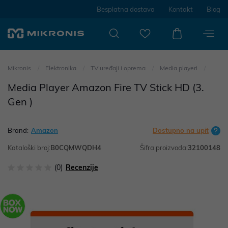
Besplatna dostava
Kontakt
Blog
Mikronis
Elektronika
TV uređaji i oprema
Media playeri
Media Player Amazon Fire TV Stick HD (3.
Gen )
Brand:
Amazon
Dostupno na upit
Kataloški broj:
B0CQMWQDH4
Šifra proizvoda:
32100148
(0)
Recenzije