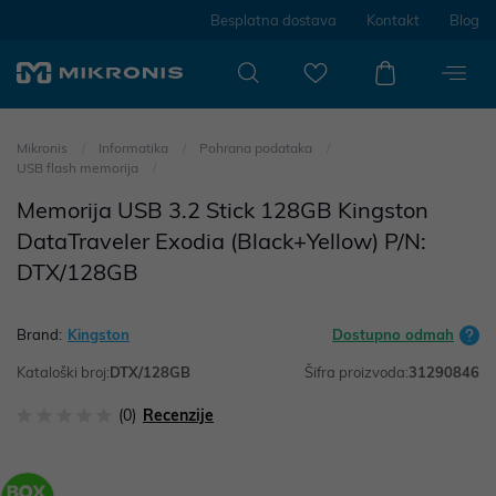
Besplatna dostava
Kontakt
Blog
Mikronis
Informatika
Pohrana podataka
USB flash memorija
Memorija USB 3.2 Stick 128GB Kingston
DataTraveler Exodia (Black+Yellow) P/N:
DTX/128GB
Brand:
Kingston
Dostupno odmah
Kataloški broj:
DTX/128GB
Šifra proizvoda:
31290846
(0)
Recenzije