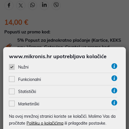
14,00 €
Popusti uz promo kod:
5%
Popust za jednokratno plaćanje (Kartice, KEKS
pay, Virman, Gotovina, Crypto) uz promo kod
"POPUST" , popusti se međusobno ne zbrajaju
www.mikronis.hr upotrebljava kolačiće
Nužni
Dodajte u košaricu
Dodaj u favorite
Funkcionalni
Statistički
najam za pravne osobe od 12 do 36 mj. već od
0,39 €
Marketinški
Vidi detalje
Pošalji upit
Na ovoj mrežnoj stranici koriste se kolačići. Molimo Vas da
pročitate
Politiku o kolačićima
ili prilagodite postavke.
JAMSTVO 60 MJ.