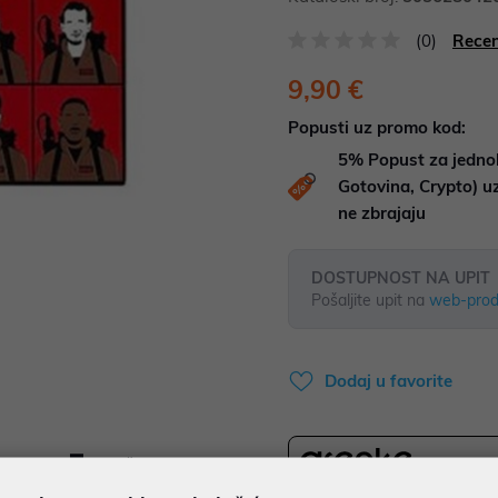
(0)
Recen
9,90 €
Popusti uz promo kod:
5%
Popust za jedno
Gotovina, Crypto) 
ne zbrajaju
DOSTUPNOST NA UPIT
Pošaljite upit na
web-prod
Dodaj u favorite
Ispiši proizvod