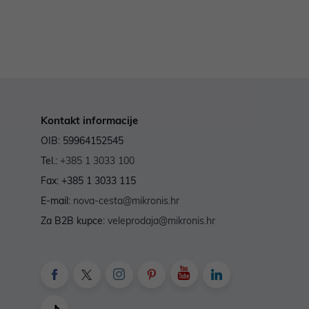
Kontakt informacije
OIB: 59964152545
Tel.:
+385 1 3033 100
Fax: +385 1 3033 115
E-mail:
nova-cesta@mikronis.hr
Za B2B kupce:
veleprodaja@mikronis.hr