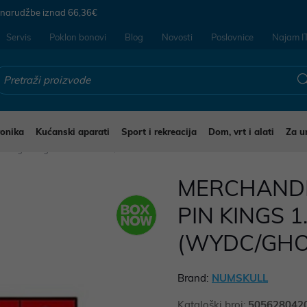
 narudžbe iznad
66,36€
Servis
Poklon bonovi
Blog
Novosti
Poslovnice
Najam I
ronika
Kućanski aparati
Sport i rekreacija
Dom, vrt i alati
Za u
stali gaming modni dodaci
MERCHANDI
PIN KINGS 1
(WYDC/GHO
Brand:
NUMSKULL
Kataloški broj:
505628042