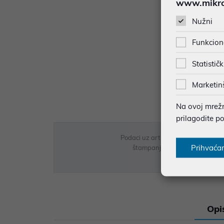
www.mikron
Nužni
Funkcion
Statističk
Marketin
Na ovoj mrežno
prilagodite p
Podaci uz artikle su prezentirani 
Prihvaća
štampanja te promjene u dostupn
Opi