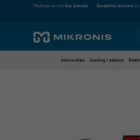
Plaćanje na rate
bez kamata
Besplatna dostava
za
Informatika
Gaming i zabava
Elekt
Mikronis
Gaming i zabava
Gaming merch
O