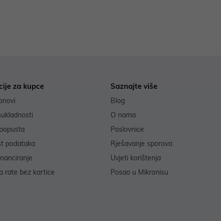
cije za kupce
Saznajte više
onovi
Blog
sukladnosti
O nama
popusta
Poslovnice
st podataka
Rješavanje sporova
inanciranje
Uvjeti korištenja
 rate bez kartice
Posao u Mikronisu