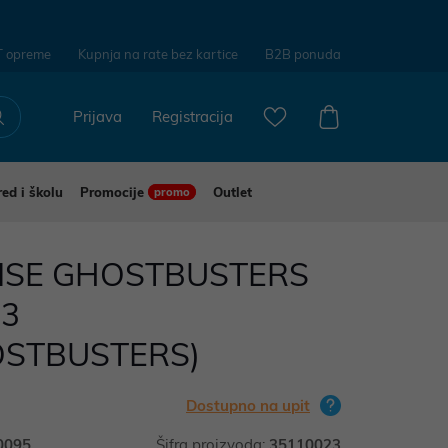
T opreme
Kupnja na rate bez kartice
B2B ponuda
Prijava
Registracija
red i školu
Promocije
Outlet
promo
SE GHOSTBUSTERS
.3
STBUSTERS)
Dostupno na upit
0095
Šifra proizvoda:
35110023