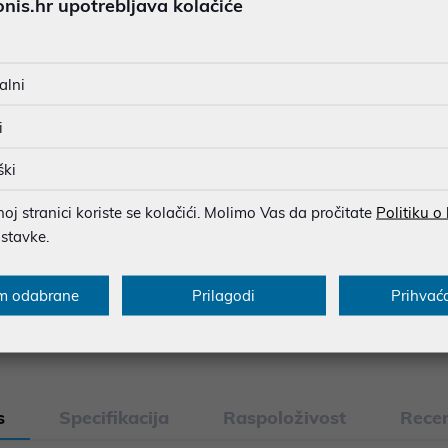
najam za pravne osobe od 12 
is.hr upotrebljava kolačiće
0,28 €
alni
JAMSTVO 12 MJ.
SIGURNA KUPOVINA
i
BESPLATNA DOSTAVA ZA NAR
ški
MOGUĆNOST PLAĆANJA NA 
j stranici koriste se kolačići. Molimo Vas da pročitate
Politiku o
ostavke.
u dobroj namjeri. Mikronis d.o.o. ne odgovara za eventualne pogreške nastale
m odabrane
Prilagodi
Prihvać
osti i cijene. Slike artikala su ilustrativne prirode te ne moraju u potpuno
eventualne nejasnoće možete nas kontaktirati na
web-prodaja@mikronis.h
s
Specifikacija
Raspoloživost
Recen