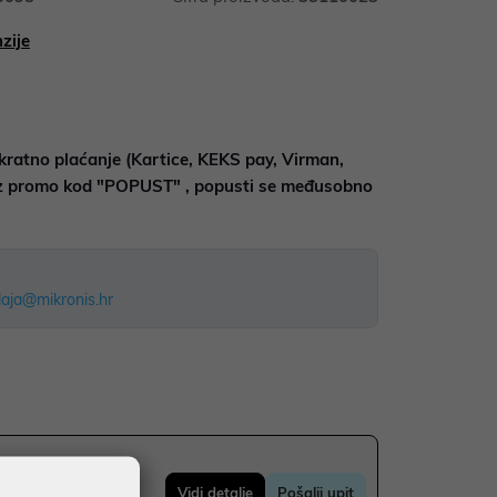
zije
kratno plaćanje (Kartice, KEKS pay, Virman,
uz promo kod "POPUST" , popusti se međusobno
aja@mikronis.hr
Vidi detalje
Pošalji upit