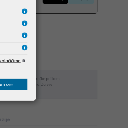
do 36 mj. već od
UDŽBE IZNAD 66,36€
RATE
 kolačićima
ili
 u opisu proizvoda, greške prilikom
am sve
sti odgovarati artiklima. Za sve
r
zije