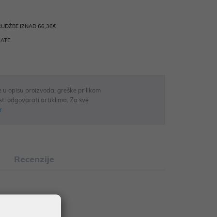
UDŽBE IZNAD 66,36€
RATE
 u opisu proizvoda, greške prilikom
sti odgovarati artiklima. Za sve
r
Recenzije