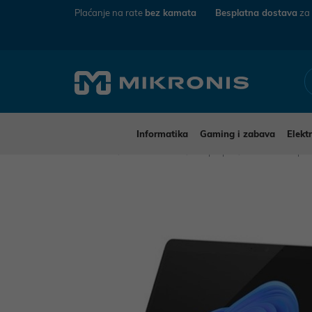
Plaćanje na rate
bez kamata
Besplatna dostava
za
Informatika
Gaming i zabava
Elekt
Mikronis
Informatika
Laptopi
Microsoft lapt