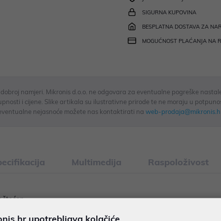
SIGURNA KUPOVINA
BESPLATNA DOSTAVA ZA NAR
MOGUĆNOST PLAĆANJA NA 
u dobroj namjeri. Mikronis d.o.o. ne odgovara za eventualne pogreške nastale
osti i cijene. Slike artikala su ilustrativne prirode te ne moraju u potpuno
eventualne nejasnoće možete nas kontaktirati na
web-prodaja@mikronis.h
ecifikacija
Multimedija
Raspoloživost
oštećen.
is.hr upotrebljava kolačiće