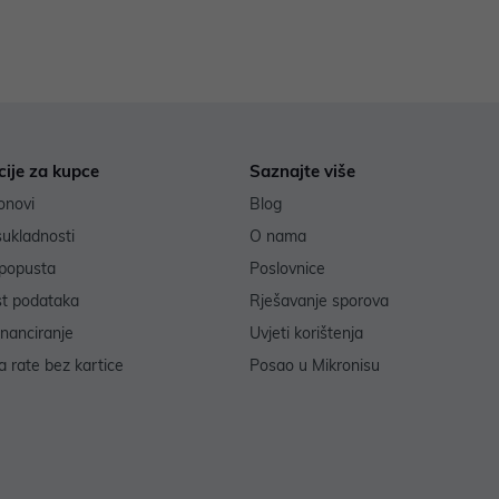
cije za kupce
Saznajte više
onovi
Blog
sukladnosti
O nama
popusta
Poslovnice
st podataka
Rješavanje sporova
inanciranje
Uvjeti korištenja
 rate bez kartice
Posao u Mikronisu