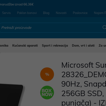
 narudžbe iznad
66,36€
Servis
Poklon bonovi
Blog
Novosti
Poslovnice
Najam I
ronika
Kućanski aparati
Sport i rekreacija
Dom, vrt i alati
Za u
opi
Microsoft Su
28326_DEMO
%
90Hz, Snapd
256GB SSD, 
punjača) - 