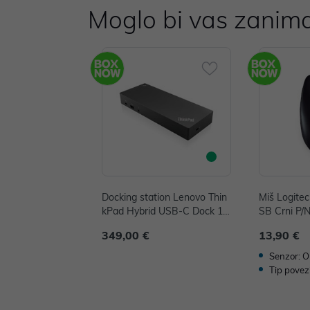
Moglo bi vas zanima
Docking station Lenovo Thin
Miš Logite
kPad Hybrid USB-C Dock 13
SB Crni P/
5W P/N: 40AF0135EU
349,00 €
13,90 €
Senzor: O
Tip povez