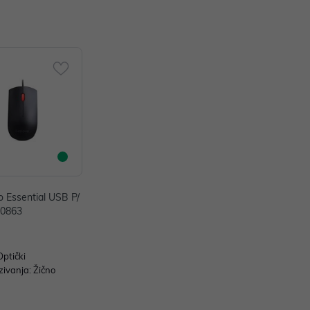
 Essential USB P/
20863
Optički
zivanja: Žično