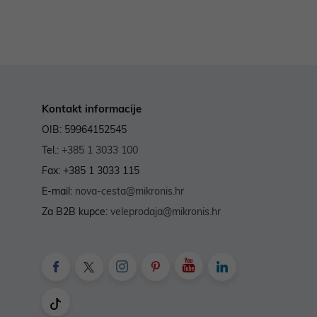
Kontakt informacije
OIB: 59964152545
Tel.:
+385 1 3033 100
Fax: +385 1 3033 115
E-mail:
nova-cesta@mikronis.hr
Za B2B kupce:
veleprodaja@mikronis.hr