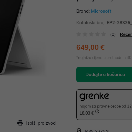
Brand:
Microsoft
Kataloški broj:
EP2-28326
(0)
Recen
649,00 €
*najniža cijena u prethodnih 3
Dodajte u košaricu
najam za pravne osobe od 12 
18,03 €
Ispiši proizvod
JAMSTVO 24 MJ.