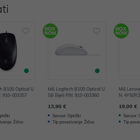
ti
ch B100 Optical U
Miš Logitech B100 Optical U
Miš Lenovo
N: 910-003357
SB Bijeli P/N: 910-003360
N: 4Y50R
13,90 €
19,00 €
ptički
Senzor: Optički
Senzor: 
ivanja: Žično
Tip povezivanja: Žično
Tip pove