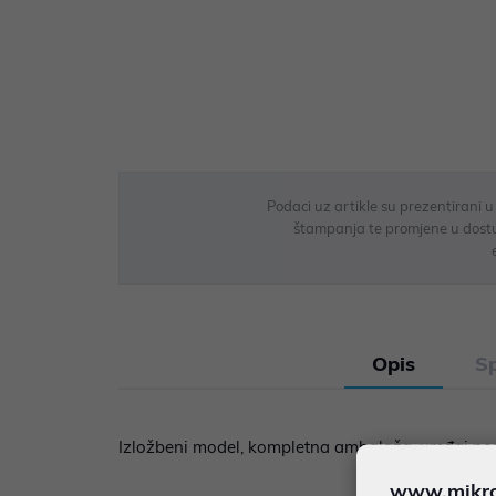
Podaci uz artikle su prezentirani 
štampanja te promjene u dostupn
Opis
Sp
Izložbeni model, kompletna ambalaža, uređaj ne
www.mikron