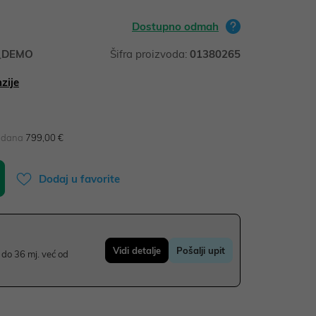
Dostupno odmah
_DEMO
Šifra proizvoda:
01380265
zije
0 dana
799,00 €
Dodaj u favorite
Vidi detalje
Pošalji upit
do 36 mj. već od