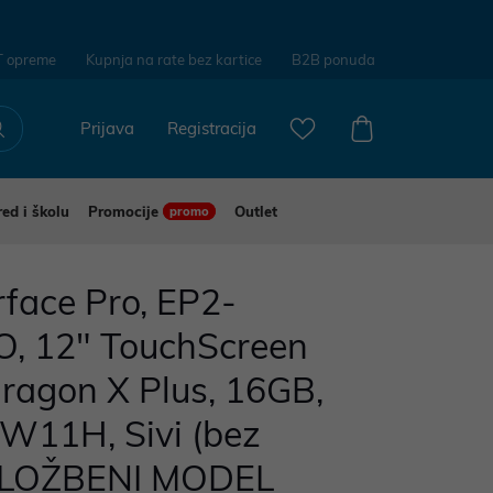
T opreme
Kupnja na rate bez kartice
B2B ponuda
Prijava
Registracija
red i školu
Promocije
Outlet
promo
rface Pro, EP2-
, 12" TouchScreen
ragon X Plus, 16GB,
W11H, Sivi (bez
IZLOŽBENI MODEL