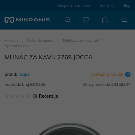
Besplatna dostava
Kontakt
Blog
Mikronis
Kućanski aparati
Mali kućanski aparati
Aparati za kavu
MLINAC ZA KAVU 2769 JOCCA
Brand:
Krups
Dostupno na upit
Kataloški broj:
GVX242
Šifra proizvoda:
33150247
(0)
Recenzije