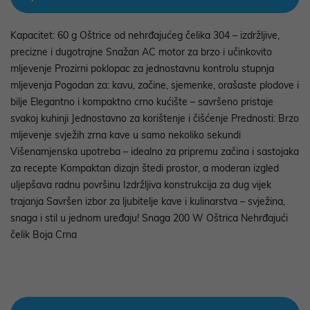
Kapacitet: 60 g Oštrice od nehrđajućeg čelika 304 – izdržljive,
precizne i dugotrajne Snažan AC motor za brzo i učinkovito
mljevenje Prozirni poklopac za jednostavnu kontrolu stupnja
mljevenja Pogodan za: kavu, začine, sjemenke, orašaste plodove i
bilje Elegantno i kompaktno crno kućište – savršeno pristaje
svakoj kuhinji Jednostavno za korištenje i čišćenje Prednosti: Brzo
mljevenje svježih zrna kave u samo nekoliko sekundi
Višenamjenska upotreba – idealno za pripremu začina i sastojaka
za recepte Kompaktan dizajn štedi prostor, a moderan izgled
uljepšava radnu površinu Izdržljiva konstrukcija za dug vijek
trajanja Savršen izbor za ljubitelje kave i kulinarstva – svježina,
snaga i stil u jednom uređaju! Snaga 200 W Oštrica Nehrđajući
čelik Boja Crna