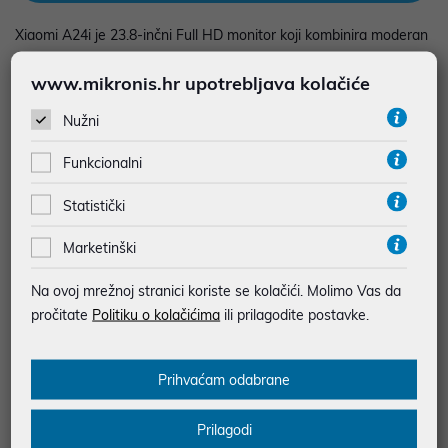
Xiaomi A24i je 23.8-inčni Full HD monitor koji kombinira moderan
dizajn, visoku brzinu osvježavanja i izvrsnu jasnoću slike u
www.mikronis.hr upotrebljava kolačiće
kompaktnom formatu. S rezolucijom od 1920 x 1080 piksela i
omjerom stranica 16:9, pruža oštru i uravnoteženu sliku pogodnu
Nužni
za svakodnevni rad, multimediju i lagano igranje. Svjetlina od 250
cd/m2 i kontrast od 1000:1 osiguravaju dobar prikaz boja i detalja,
Funkcionalni
dok podrška za 16,7 milijuna boja doprinosi prirodnim prijelazima i
bogatoj vizualnoj reprodukciji. Frekvencija osvježavanja od 100
Statistički
Hz i vrijeme odziva od 6 ms omogućuju glatko prikazivanje
Marketinški
pokreta i stabilnu izvedbu u svakodnevnim zadacima. Zahvaljujući
uravnoteženom omjeru performansi i energetske učinkovitosti,
Na ovoj mrežnoj stranici koriste se kolačići. Molimo Vas da
Xiaomi A24i troši 24 W nazivne snage, što ga čini štedljivim i
pročitate
Politiku o kolačićima
ili prilagodite postavke.
pouzdanim izborom za uredske ili kućne korisnike. U pogledu
povezivosti, monitor je opremljen modernim DisplayPort 1.4
priključkom te HDMI ulazom, što omogućuje jednostavno
Prihvaćam odabrane
spajanje različitih uređaja poput računala, konzola ili
multimedijskih sustava. Uz radnu temperaturu u rasponu od 0°C
Prilagodi
do 40°C i vlažnost od 20% do 80% RH, prilagođen je stabilnom