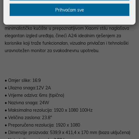
radu u različitim uvjetima okruženja. Kompaktne dimenzije od
Prihvaćam sve
539,9 x 411,4 x 170 mm (uključujući postolje) i masa od 2,98 kg
omogućuju jednostavno postavljanje i mobilnost. Suvremeno,
minimalističko kućište u prepoznatljivom Xiaomi stilu naglašava
elegantan izgled uređaja, čineći A24i idealnim rješenjem za
korisnike koji traže funkcionalan, vizualno privlačan i tehnološki
uravnotežen monitor za svakodnevnu upotrebu.
• Omjer slike: 16:9
• Ulazna snaga:12V 2A
• Vrijeme odziva: 6ms (tipično)
• Nazivna snaga: 24W
• Maksimalna rezolucija: 1920 x 1080 100Hz
• Veličina zaslona: 23.8"
• Preporučena rezolucija: 1920 x 1080
• Dimenzije proizvoda: 539,9 x 411,4 x 170 mm (baza uključena)