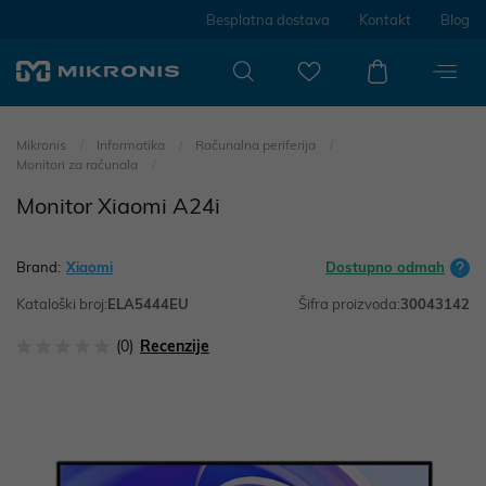
Besplatna dostava
Kontakt
Blog
Mikronis
Informatika
Računalna periferija
Monitori za računala
Monitor Xiaomi A24i
Brand:
Xiaomi
Dostupno odmah
Kataloški broj:
ELA5444EU
Šifra proizvoda:
30043142
(0)
Recenzije