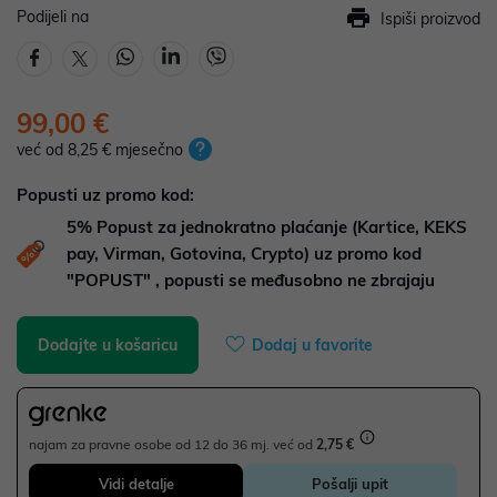
Podijeli na
Ispiši proizvod
99,00 €
već od 8,25 € mjesečno
Popusti uz promo kod:
5%
Popust za jednokratno plaćanje (Kartice, KEKS
pay, Virman, Gotovina, Crypto) uz promo kod
"POPUST" , popusti se međusobno ne zbrajaju
Dodajte u košaricu
Dodaj u favorite
najam za pravne osobe od 12 do 36 mj. već od
2,75 €
Vidi detalje
Pošalji upit