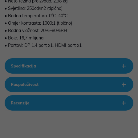
• Neto težina proizvoda: 2,98 kg
• Svjetlina: 250cd/m2 (tipično)
• Radna temperatura: 0°C–40°C
• Omjer kontrasta: 1000:1 (tipično)
• Radna vlažnost: 20%–80%RH
• Boje: 16,7 milijuna
• Portovi: DP 1.4 port x1, HDMI port x1
Specifikacija
Raspoloživost
Recenzije