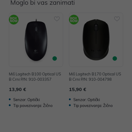
Moglo bi vas zanimati
Miš Logitech B100 Optical US
Miš Logitech B170 Optical US
M
B Crni P/N: 910-003357
B Crni P/N: 910-004798
B
13,90 €
15,90 €
1
Senzor: Optički
Senzor: Optički
Tip povezivanja: Žično
Tip povezivanja: Žično