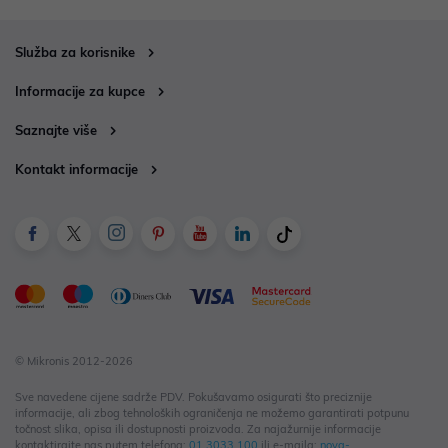
Služba za korisnike
Informacije za kupce
Saznajte više
Kontakt informacije
© Mikronis 2012-2026
Sve navedene cijene sadrže PDV. Pokušavamo osigurati što preciznije
informacije, ali zbog tehnoloških ograničenja ne možemo garantirati potpunu
točnost slika, opisa ili dostupnosti proizvoda. Za najažurnije informacije
kontaktirajte nas putem telefona:
01 3033 100
ili e-maila:
nova-