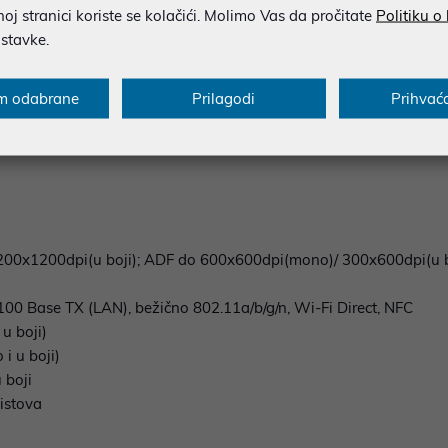
j stranici koriste se kolačići. Molimo Vas da pročitate
Politiku o
s
Specifikacija
Raspoloživost
Recen
ostavke.
m odabrane
Prilagodi
Prihvać
i pisač s Print, Copy, Scan, Fax opcijama
 1200x1200dpi(u boji); ADF do 600x600dpi(mono)/ 300x600dpi(u b
/100 Base TX (LAN), bežično 802.11a/b/g/n, Wi-Fi Direct, NFC
u boji)
i u boji)
 boji
istova