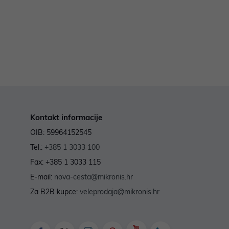
Kontakt informacije
OIB: 59964152545
Tel.:
+385 1 3033 100
Fax: +385 1 3033 115
E-mail:
nova-cesta@mikronis.hr
Za B2B kupce:
veleprodaja@mikronis.hr