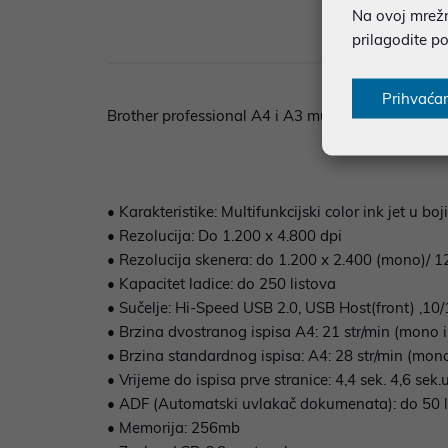
Na ovoj mrežno
Opi
prilagodite p
Prihvaća
Brother professional A4 i A3 multifunkcijski tintn
• Karakteristike: Multifunkcijski color ink jet u boji
• Rezolucija: Do 1.200 x 4.800 dpi
• Rezolucija skenera: do 1.200 x 2.400 (mono)/
• Kapacitet ladice: do 250 listova
• Sučelje: Hi-Speed USB 2.0, USB Host(front) ,10
• Brzina dvostranog ispisa A4: 21 str/min (mono i 
• Brzina standardnog ispisa: A4: 28 str/min (mono 
• Vrijeme do ispisa prve stranice: 4,4 sek. 4,6 sek.u
• ADF (Automatski uvlakač dokumenata): do 50 l
• Memorija: 256mb