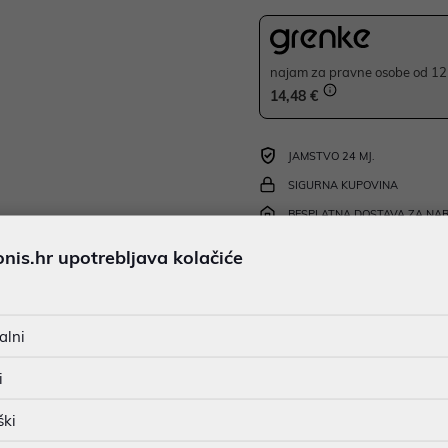
najam za pravne osobe od 12 
14,48 €
JAMSTVO 24 MJ.
SIGURNA KUPOVINA
BESPLATNA DOSTAVA ZA NAR
MOGUĆNOST PLAĆANJA NA 
is.hr upotrebljava kolačiće
alni
u dobroj namjeri. Mikronis d.o.o. ne odgovara za eventualne pogreške nastale
osti i cijene. Slike artikala su ilustrativne prirode te ne moraju u potpuno
i
eventualne nejasnoće možete nas kontaktirati na
web-prodaja@mikronis.h
ški