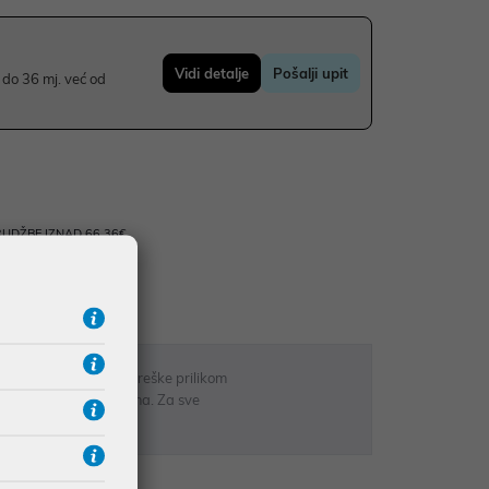
Vidi detalje
Pošalji upit
do 36 mj. već od
UDŽBE IZNAD 66,36€
RATE
 u opisu proizvoda, greške prilikom
sti odgovarati artiklima. Za sve
r