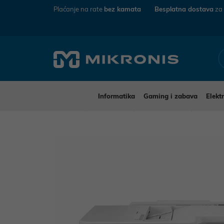
Plaćanje na rate
bez kamata
Besplatna dostava
za
Informatika
Gaming i zabava
Elekt
Mikronis
Informatika
Pisači i skeneri
Multifun