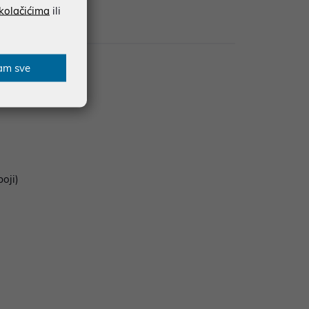
 kolačićima
ili
zije
am sve
oji)