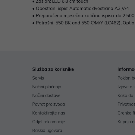
• Zaslon: LCD 6.8 cm touch
• Obostrani ispis: Automatic dvostrano A3 /A4
• Preporučena mjesečna količina ispisa: do 2.500
• Potrošni: 550 BK and 550 C/M/Y (LC462), Opti
Služba za korisnike
Informa
Servis
Poklon b
Načini plaćanja
Izjave o 
Načini dostave
Kako do 
Povrat proizvoda
Privatno
Kontaktirajte nas
Grenke f
Odjel reklamacije
Kupnja na
Raskid ugovora