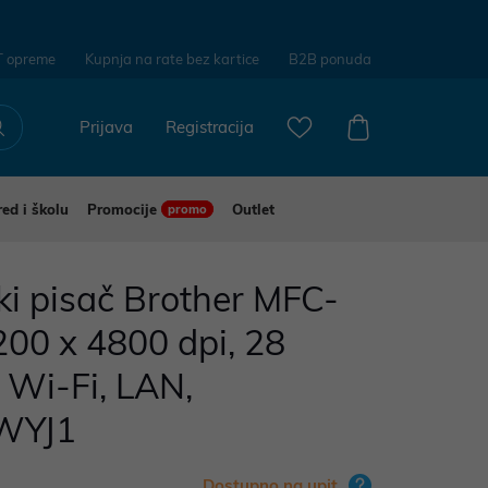
T opreme
Kupnja na rate bez kartice
B2B ponuda
Prijava
Registracija
red i školu
Promocije
Outlet
promo
ski pisač Brother MFC-
00 x 4800 dpi, 28
, Wi-Fi, LAN,
WYJ1
Dostupno na upit