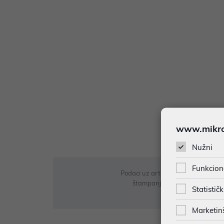
www.mikron
Nužni
Funkcion
Podaci uz artikle su prezentirani 
štampanja te promjene u dostupn
Statističk
Marketin