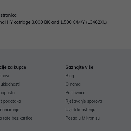
 stranica
onal HY catridge 3.000 BK and 1.500 C/M/Y (LC462XL)
cije za kupce
Saznajte više
onovi
Blog
sukladnosti
O nama
popusta
Poslovnice
st podataka
Rješavanje sporova
inanciranje
Uvjeti korištenja
 rate bez kartice
Posao u Mikronisu