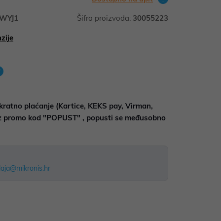
WYJ1
Šifra proizvoda:
30055223
zije
kratno plaćanje (Kartice, KEKS pay, Virman,
uz promo kod "POPUST" , popusti se međusobno
aja@mikronis.hr