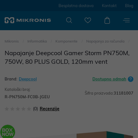
Besplatna dostava
Kontakt
Blog
Mikronis
Informatika
Komponente
Napajanja za računala
Napajanje Deepcool Gamer Storm PN750M,
750W, 80 PLUS GOLD, 120mm vent
Brand:
Deepcool
Dostupno odmah
Kataloški broj:
Šifra proizvoda:
31181007
R-PN750M-FC0B-JGEU
(0)
Recenzije