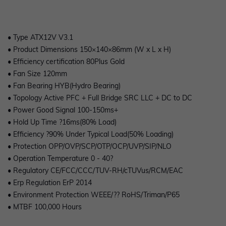
• Type ATX12V V3.1
• Product Dimensions 150×140×86mm (W x L x H)
• Efficiency certification 80Plus Gold
• Fan Size 120mm
• Fan Bearing HYB(Hydro Bearing)
• Topology Active PFC + Full Bridge SRC LLC + DC to DC
• Power Good Signal 100-150ms+
• Hold Up Time ?16ms(80% Load)
• Efficiency ?90% Under Typical Load(50% Loading)
• Protection OPP/OVP/SCP/OTP/OCP/UVP/SIP/NLO
• Operation Temperature 0 - 40?
• Regulatory CE/FCC/CCC/TUV-RH/cTUVus/RCM/EAC
• Erp Regulation ErP 2014
• Environment Protection WEEE/?? RoHS/Triman/P65
• MTBF 100,000 Hours