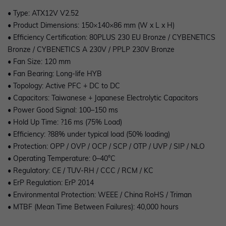
• Type: ATX12V V2.52
• Product Dimensions: 150×140×86 mm (W x L x H)
• Efficiency Certification: 80PLUS 230 EU Bronze / CYBENETICS
Bronze / CYBENETICS A 230V / PPLP 230V Bronze
• Fan Size: 120 mm
• Fan Bearing: Long-life HYB
• Topology: Active PFC + DC to DC
• Capacitors: Taiwanese + Japanese Electrolytic Capacitors
• Power Good Signal: 100–150 ms
• Hold Up Time: ?16 ms (75% Load)
• Efficiency: ?88% under typical load (50% loading)
• Protection: OPP / OVP / OCP / SCP / OTP / UVP / SIP / NLO
• Operating Temperature: 0–40°C
• Regulatory: CE / TUV-RH / CCC / RCM / KC
• ErP Regulation: ErP 2014
• Environmental Protection: WEEE / China RoHS / Triman
• MTBF (Mean Time Between Failures): 40,000 hours