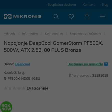
Besplatna dostava
Kontakt
Blog
Mikronis
Informatika
Komponente
Napajanja za računala
Napajanje DeepCool GamerStorm PF500X,
500W, ATX 2.52, 80 PLUS Bronze
Brand:
Deepcool
Dostupno po narudžbi
Kataloški broj:
Šifra proizvoda:
31181015
R-PF500X-HD0B-JGEU
(0)
Recenzije