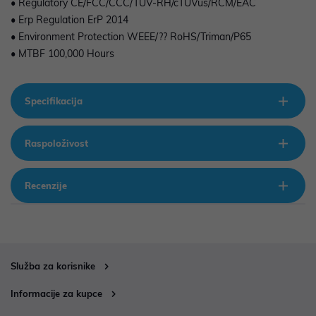
• Regulatory CE/FCC/CCC/TUV-RH/cTUVus/RCM/EAC
• Erp Regulation ErP 2014
• Environment Protection WEEE/?? RoHS/Triman/P65
• MTBF 100,000 Hours
Specifikacija
Raspoloživost
Recenzije
Služba za korisnike
Informacije za kupce