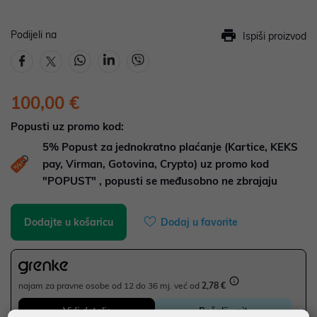
Podijeli na
Ispiši proizvod
100,00 €
Popusti uz promo kod:
5%
Popust za jednokratno plaćanje (Kartice, KEKS
pay, Virman, Gotovina, Crypto) uz promo kod
"POPUST" , popusti se međusobno ne zbrajaju
Dodajte u košaricu
Dodaj u favorite
najam za pravne osobe od 12 do 36 mj. već od
2,78 €
Vidi detalje
Pošalji upit