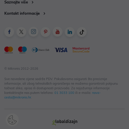
Saznajte više
Kontakt informacije
© Mikronis 2012-2026
Sve navedene cijene sadrže PDV. Pokušavamo osigurati što preciznije
informacije, ali zbog tehnoloških ograničenja ne možemo garantirati potpunu
točnost slika, opisa ili dostupnosti proizvoda. Za najažurnije informacije
kontaktirajte nas putem telefona:
01 3033 100
ili e-maila:
nova-
cesta@mikronis.hr
.