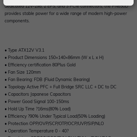
dedicated 12V-2x6, 2 EPS, and 3 PCIe connectors, the PN650D
provides stable power for a wide range of modern high-power
components.
• Type ATX12V V3.1
• Product Dimensions 150×140×86mm (W x L x H)
• Efficiency certification 80Plus Gold
• Fan Size 120mm
• Fan Bearing: FDB (Fluid Dynamic Bearing)
• Topology Active PFC + Full Bridge SRC LLC + DC to DC
• Capacitors Japanese Capacitors
• Power Good Signal 100-150ms
• Hold Up Time ?16ms(80% Load)
• Efficiency ?90% Under Typical Load(50% Loading)
• Protection OPP/OVP/SCP/OTP/OCP/UVP/SIP/NLO
• Operation Temperature 0 - 40?