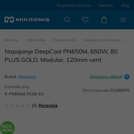
Besplatna dostava
Kontakt
Blog
Mikronis
Informatika
Komponente
Napajanja za računala
Napajanje DeepCool PN650M, 650W, 80
PLUS GOLD, Modular, 120mm vent
Brand:
Deepcool
Dostupno odmah
Kataloški broj:
Šifra proizvoda:
31180976
R-PN650M-FC0B-EU
(0)
Recenzije