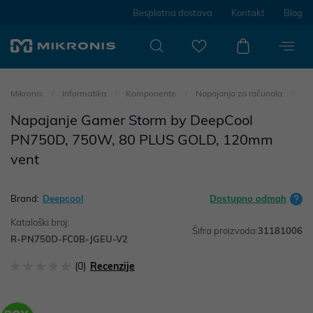
Besplatna dostava
Kontakt
Blog
Mikronis
Informatika
Komponente
Napajanja za računala
Napajanje Gamer Storm by DeepCool
PN750D, 750W, 80 PLUS GOLD, 120mm
vent
Brand:
Deepcool
Dostupno odmah
Kataloški broj:
Šifra proizvoda:
31181006
R-PN750D-FC0B-JGEU-V2
(0)
Recenzije