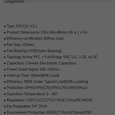
components.
• Type ATX12V V3.1
• Product Dimensions 150×140×86mm (W x L x H)
• Efficiency certification 80Plus Gold
• Fan Size 120mm
• Fan Bearing HYB(Hydro Bearing)
• Topology Active PFC + Full Bridge SRC LLC + DC to DC
• Capacitors Chinese Electrolytic Capacitors
• Power Good Signal 100-150ms+
• Hold Up Time ?16ms(80% Load)
• Efficiency ?90% Under Typical Load(50% Loading)
• Protection OPP/OVP/SCP/OTP/OCP/UVP/SIP/NLO
• Operation Temperature 0 - 40?
• Regulatory CE/FCC/CCC/TUV-RH/cTUVus/RCM/EAC
• Erp Regulation ErP 2014
• Environment Protection WEEE/?? RoHS/Triman/P65