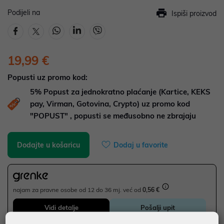
Podijeli na
Ispiši proizvod
19,99 €
Popusti uz promo kod:
5%
Popust za jednokratno plaćanje (Kartice, KEKS
pay, Virman, Gotovina, Crypto) uz promo kod
"POPUST" , popusti se međusobno ne zbrajaju
Dodajte u košaricu
Dodaj u favorite
najam za pravne osobe od 12 do 36 mj. već od
0,56 €
Vidi detalje
Pošalji upit