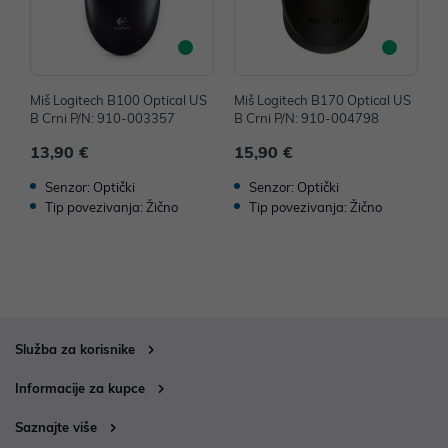
Miš Logitech B100 Optical US
Miš Logitech B170 Optical US
M
B Crni P/N: 910-003357
B Crni P/N: 910-004798
B
13,90 €
15,90 €
1
Senzor: Optički
Senzor: Optički
Tip povezivanja: Žično
Tip povezivanja: Žično
Služba za korisnike
Informacije za kupce
Saznajte više