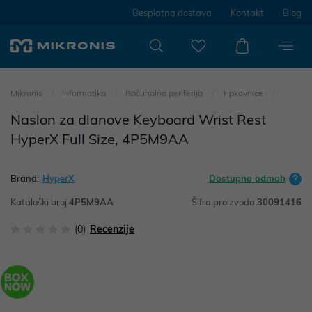
Besplatna dostava
Kontakt
Blog
Mikronis
Informatika
Računalna periferija
Tipkovnice
Naslon za dlanove Keyboard Wrist Rest
HyperX Full Size, 4P5M9AA
Brand:
HyperX
Dostupno odmah
Kataloški broj:
4P5M9AA
Šifra proizvoda:
30091416
(0)
Recenzije