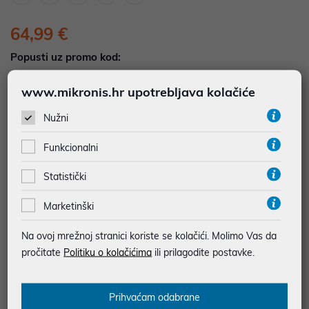
64,99 €
Popusti uz promo kod:
5%
Popust za jednokratno plaćanje (Kartice, KEKS
www.mikronis.hr upotrebljava kolačiće
pay, Virman, Gotovina, Crypto) uz promo kod
"POPUST" , popusti se međusobno ne zbrajaju
Nužni
Funkcionalni
Dodajte u košaricu
Dodaj u favorite
Statistički
Marketinški
najam za pravne osobe od 12 do 36 mj. već od
1,81 €
Na ovoj mrežnoj stranici koriste se kolačići. Molimo Vas da
Vidi detalje
Pošalji upit
pročitate
Politiku o kolačićima
ili prilagodite postavke.
JAMSTVO 12 MJ.
Prihvaćam odabrane
SIGURNA KUPOVINA