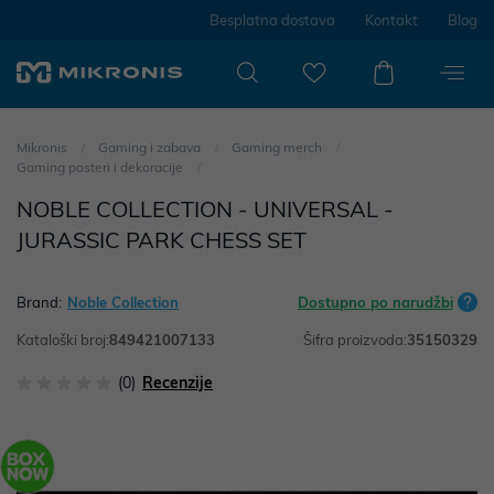
Besplatna dostava
Kontakt
Blog
Mikronis
Gaming i zabava
Gaming merch
Gaming posteri i dekoracije
NOBLE COLLECTION - UNIVERSAL -
JURASSIC PARK CHESS SET
Brand:
Noble Collection
Dostupno po narudžbi
Kataloški broj:
849421007133
Šifra proizvoda:
35150329
(0)
Recenzije