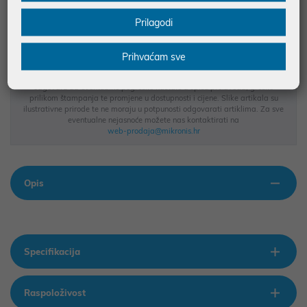
BESPLATNA DOSTAVA ZA NARUDŽBE IZNAD 66,36€
Prilagodi
MOGUĆNOST PLAĆANJA NA RATE
Prihvaćam sve
Podaci uz artikle su prezentirani u dobroj namjeri. Mikronis d.o.o. ne
odgovara za eventualne pogreške nastale u opisu proizvoda, greške
prilikom štampanja te promjene u dostupnosti i cijene. Slike artikala su
ilustrativne prirode te ne moraju u potpunosti odgovarati artiklima. Za sve
eventualne nejasnoće možete nas kontaktirati na
web-prodaja@mikronis.hr
Opis
Specifikacija
Raspoloživost