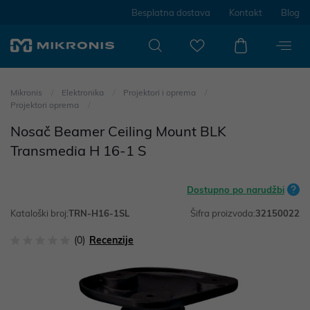
Besplatna dostava
Kontakt
Blog
Mikronis
Elektronika
Projektori i oprema
Projektori oprema
Nosač Beamer Ceiling Mount BLK
Transmedia H 16-1 S
Dostupno po narudžbi
Kataloški broj:
TRN-H16-1SL
Šifra proizvoda:
32150022
(0)
Recenzije