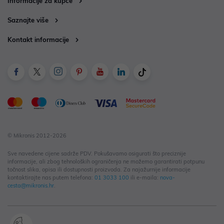
Informacije za kupce
Saznajte više
Kontakt informacije
© Mikronis 2012-2026
Sve navedene cijene sadrže PDV. Pokušavamo osigurati što preciznije
informacije, ali zbog tehnoloških ograničenja ne možemo garantirati potpunu
točnost slika, opisa ili dostupnosti proizvoda. Za najažurnije informacije
kontaktirajte nas putem telefona:
01 3033 100
ili e-maila:
nova-
cesta@mikronis.hr
.