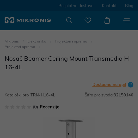
Besplatna dostava
Kontakt
Blog
Mikronis
Elektronika
Projektori i oprema
Projektori oprema
Nosač Beamer Ceiling Mount Transmedia H
16-4L
Dostupno na upit
Kataloški broj:
TRN-H16-4L
Šifra proizvoda:
32150140
(0)
Recenzije