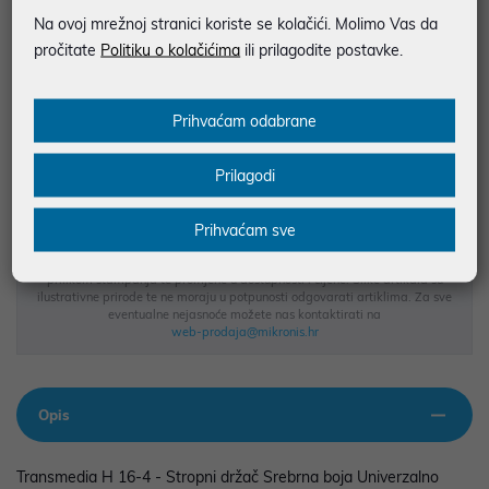
Vidi detalje
Pošalji upit
Na ovoj mrežnoj stranici koriste se kolačići. Molimo Vas da
pročitate
Politiku o kolačićima
ili prilagodite postavke.
JAMSTVO 12 MJ.
SIGURNA KUPOVINA
Prihvaćam odabrane
BESPLATNA DOSTAVA ZA NARUDŽBE IZNAD 66,36€
Prilagodi
MOGUĆNOST PLAĆANJA NA RATE
Prihvaćam sve
Podaci uz artikle su prezentirani u dobroj namjeri. Mikronis d.o.o. ne
odgovara za eventualne pogreške nastale u opisu proizvoda, greške
prilikom štampanja te promjene u dostupnosti i cijene. Slike artikala su
ilustrativne prirode te ne moraju u potpunosti odgovarati artiklima. Za sve
eventualne nejasnoće možete nas kontaktirati na
web-prodaja@mikronis.hr
Opis
Transmedia H 16-4 - Stropni držač Srebrna boja Univerzalno