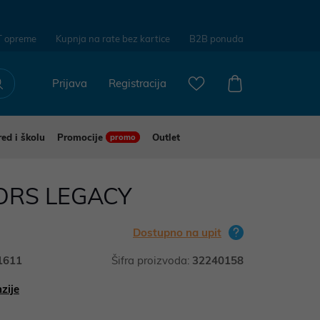
T opreme
Kupnja na rate bez kartice
B2B ponuda
Prijava
Registracija
red i školu
Promocije
Outlet
promo
ORS LEGACY
Dostupno na upit
1611
Šifra proizvoda:
32240158
zije