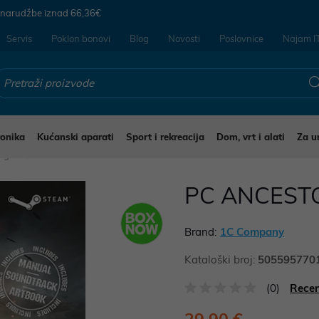
 narudžbe iznad
66,36€
Servis
Poklon bonovi
Blog
Novosti
Poslovnice
Najam I
ronika
Kućanski aparati
Sport i rekreacija
Dom, vrt i alati
Za u
Igre
PC ANCEST
Brand:
1C Company
Kataloški broj:
505595770
(0)
Recen