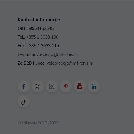
Kontakt informacije
OIB: 59964152545
Tel.:
+385 1 3033 100
Fax: +385 1 3033 115
E-mail:
nova-cesta@mikronis.hr
Za B2B kupce:
veleprodaja@mikronis.hr
© Mikronis 2012-2026