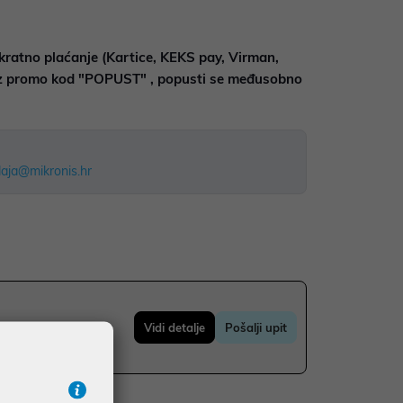
kratno plaćanje (Kartice, KEKS pay, Virman,
uz promo kod "POPUST" , popusti se međusobno
aja@mikronis.hr
Vidi detalje
Pošalji upit
do 36 mj. već od