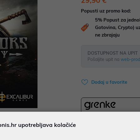
29,90 €
Popusti uz promo kod:
5%
Popust za jedno
Gotovina, Crypto) 
ne zbrajaju
DOSTUPNOST NA UPIT
Pošaljite upit na
web-prod
Dodaj u favorite
najam za pravne osobe od 12 
0,83 €
is.hr upotrebljava kolačiće
Ispiši proizvod