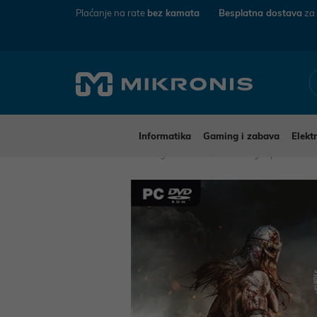
Plaćanje na rate
bez kamata
Besplatna dostava
za
Informatika
Gaming i zabava
Elekt
Mikronis
Gaming i zabava
Gaming i oprema