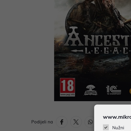
www.mikron
Podijeli na
Nužni