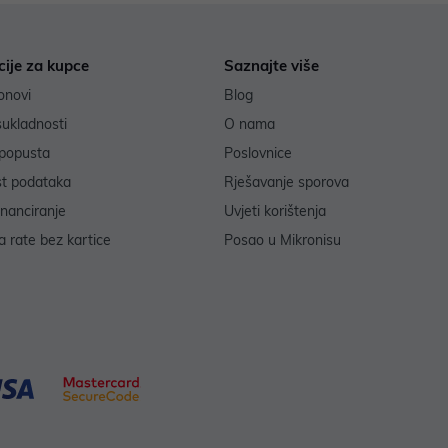
cije za kupce
Saznajte više
onovi
Blog
sukladnosti
O nama
popusta
Poslovnice
st podataka
Rješavanje sporova
inanciranje
Uvjeti korištenja
 rate bez kartice
Posao u Mikronisu