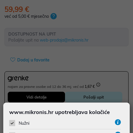
59,99 €
već od 5,00 € mjesečno
DOSTUPNOST NA UPIT
Pošaljite upit na
web-prodaja@mikronis.hr
Dodaj u favorite
najam za pravne osobe od 12 do 36 mj. već od
1,67 €
Vidi detalje
Pošalji upit
www.mikronis.hr upotrebljava kolačiće
JAMSTVO 0 MJ.
Nužni
SIGURNA KUPOVINA