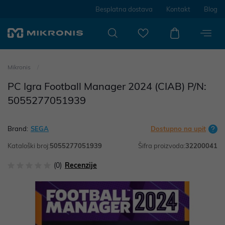
Besplatna dostava
Kontakt
Blog
Mikronis
PC Igra Football Manager 2024 (CIAB) P/N:
5055277051939
Brand:
SEGA
Dostupno na upit
Kataloški broj:
5055277051939
Šifra proizvoda:
32200041
(0)
Recenzije