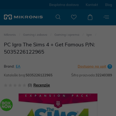
Besplatna dostava
Kontakt
Blog
Mikronis
Gaming i zabava
Gaming i oprema
Igre
PC Igra The Sims 4 + Get Famous P/N:
5035226122965
Brand:
EA
Dostupno na upit
Kataloški broj:
5035226122965
Šifra proizvoda:
32240389
(0)
Recenzije