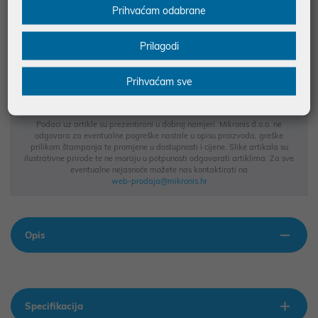
Prihvaćam odabrane
JAMSTVO 0 MJ.
SIGURNA KUPOVINA
Prilagodi
BESPLATNA DOSTAVA ZA NARUDŽBE IZNAD 66,36€
MOGUĆNOST PLAĆANJA NA RATE
Prihvaćam sve
Podaci uz artikle su prezentirani u dobroj namjeri. Mikronis d.o.o. ne
odgovara za eventualne pogreške nastale u opisu proizvoda, greške
prilikom štampanja te promjene u dostupnosti i cijene. Slike artikala su
ilustrativne prirode te ne moraju u potpunosti odgovarati artiklima. Za sve
eventualne nejasnoće možete nas kontaktirati na
web-prodaja@mikronis.hr
Opis
Specifikacija