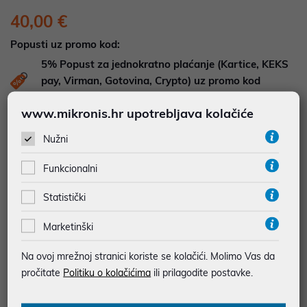
40,00 €
Popusti uz promo kod:
5%
Popust za jednokratno plaćanje (Kartice, KEKS
pay, Virman, Gotovina, Crypto) uz promo kod
"POPUST" , popusti se međusobno ne zbrajaju
www.mikronis.hr upotrebljava kolačiće
DOSTUPNOST NA UPIT
Nužni
Pošaljite upit na
web-prodaja@mikronis.hr
Funkcionalni
Dodaj u favorite
Statistički
Marketinški
najam za pravne osobe od 12 do 36 mj. već od
Na ovoj mrežnoj stranici koriste se kolačići. Molimo Vas da
1,11 €
pročitate
Politiku o kolačićima
ili prilagodite postavke.
Vidi detalje
Pošalji upit