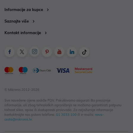
Informacije za kupce
Saznajte više
Kontakt informacije
© Mikronis 2012-2026
Sve navedene cijene sadrže PDV. Pokušavamo osigurati što preciznije
informacije, ali zbog tehnoloških ograničenja ne možemo garantirati potpunu
točnost slika, opisa ili dostupnosti proizvoda. Za najažurnije informacije
kontaktirajte nas putem telefona:
01 3033 100
ili e-maila:
nova-
cesta@mikronis.hr
.