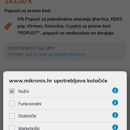
143,00 €
Popusti uz promo kod:
5%
Popust za jednokratno plaćanje (Kartice, KEKS
pay, Virman, Gotovina, Crypto) uz promo kod
"POPUST" , popusti se međusobno ne zbrajaju
DOSTUPNOST NA UPIT
Pošaljite upit na
web-prodaja@mikronis.hr
Dodaj u favorite
www.mikronis.hr upotrebljava kolačiće
Nužni
najam za pravne osobe od 12 do 36 mj. već od
3,97 €
Funkcionalni
Vidi detalje
Pošalji upit
Statistički
Marketinški
JAMSTVO 24 MJ.