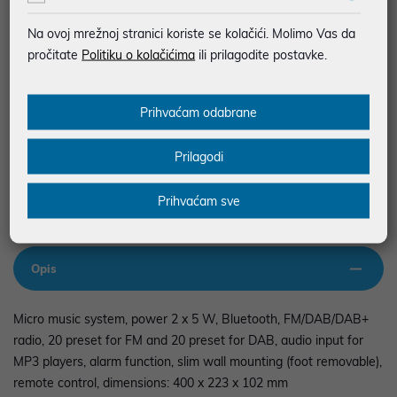
SIGURNA KUPOVINA
Na ovoj mrežnoj stranici koriste se kolačići. Molimo Vas da
BESPLATNA DOSTAVA ZA NARUDŽBE IZNAD 66,36€
pročitate
Politiku o kolačićima
ili prilagodite postavke.
MOGUĆNOST PLAĆANJA NA RATE
Prihvaćam odabrane
Podaci uz artikle su prezentirani u dobroj namjeri. Mikronis d.o.o. ne
odgovara za eventualne pogreške nastale u opisu proizvoda, greške
Prilagodi
prilikom štampanja te promjene u dostupnosti i cijene. Slike artikala su
ilustrativne prirode te ne moraju u potpunosti odgovarati artiklima. Za sve
eventualne nejasnoće možete nas kontaktirati na
Prihvaćam sve
web-prodaja@mikronis.hr
Opis
Micro music system, power 2 x 5 W, Bluetooth, FM/DAB/DAB+
radio, 20 preset for FM and 20 preset for DAB, audio input for
MP3 players, alarm function, slim wall mounting (foot removable),
remote control, dimensions: 400 x 223 x 102 mm