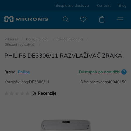
Besplatna dostava
Kontakt
Blog
Mikronis
Dom, vrt i alati
Uređenje doma
Difuzori i ovlaživači
PHILIPS DE3306/11 RAZVLAŽIVAČ ZRAKA
Brand:
Philips
Dostupno po narudžbi
Kataloški broj:
DE3306/11
Šifra proizvoda:
40040150
(0)
Recenzije