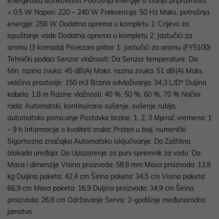
Energetska učinkovitost Potrošnja energije u stanju pripravnosti:
< 0,5 W Napon: 220 – 240 W Frekvencija: 50 Hz Maks. potrošnja
energije: 258 W Dodatna oprema u kompletu 1: Crijevo za
ispuštanje vode Dodatna oprema u kompletu 2: Jastučići za
aromu (3 komada) Povezani pribor 1: Jastučići za aromu (FY5100)
Tehnički podaci Senzor vlažnosti: Da Senzor temperature: Da
Min. razina zvuka: 45 dB(A) Maks. razina zvuka: 51 dB(A) Maks.
veličina prostorije: 150 m3 Brzina odvlaživanja: 34,3 L/D* Duljina
kabela: 1,8 m Razine vlažnosti: 40 %, 50 %, 60 %, 70 % Načini
rada: Automatski, kontinuirano sušenje, sušenje rublja,
automatsko pomicanje Postavke brzine: 1, 2, 3 Mjerač vremena: 1
– 9 h Informacije o kvaliteti zraka: Prsten u boji, numerički
Sigurnosna značajka Automatsko isključivanje: Da Zaštitna
blokada uređaja: Da Upozorenje za puni spremnik za vodu: Da
Masa i dimenzije Visina proizvoda: 58,8 mm Masa proizvoda: 13,8
kg Duljina paketa: 42,4 cm Širina paketa: 34,5 cm Visina paketa:
66,9 cm Masa paketa: 16,9 Duljina proizvoda: 34,9 cm Širina
proizvoda: 26,8 cm Održavanje Servis: 2-godišnje međunarodno
jamstvo