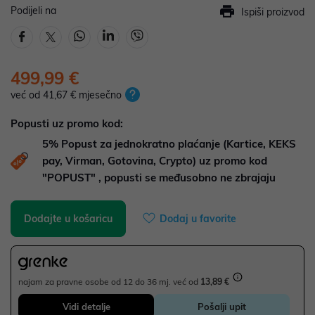
Podijeli na
Ispiši proizvod
499,99 €
već od 41,67 € mjesečno
Popusti uz promo kod:
5%
Popust za jednokratno plaćanje (Kartice, KEKS
pay, Virman, Gotovina, Crypto) uz promo kod
"POPUST" , popusti se međusobno ne zbrajaju
Dodajte u košaricu
Dodaj u favorite
najam za pravne osobe od 12 do 36 mj. već od
13,89 €
Vidi detalje
Pošalji upit