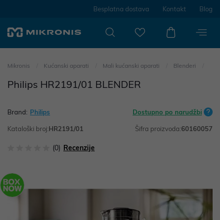
Besplatna dostava
Kontakt
Blog
Mikronis
Kućanski aparati
Mali kućanski aparati
Blenderi
Philips HR2191/01 BLENDER
Brand:
Philips
Dostupno po narudžbi
Kataloški broj:
HR2191/01
Šifra proizvoda:
60160057
(0)
Recenzije