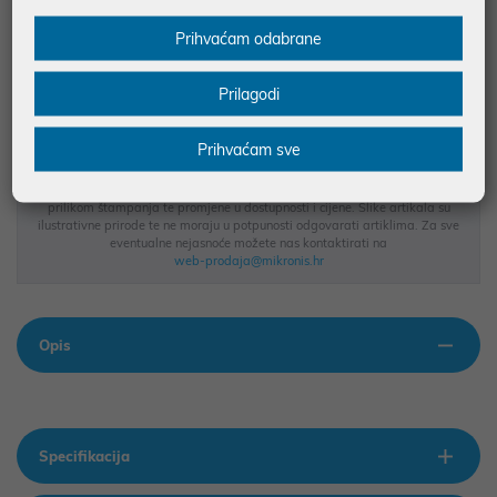
JAMSTVO 24 MJ.
Prihvaćam odabrane
SIGURNA KUPOVINA
BESPLATNA DOSTAVA ZA NARUDŽBE IZNAD 66,36€
Prilagodi
MOGUĆNOST PLAĆANJA NA RATE
Prihvaćam sve
Podaci uz artikle su prezentirani u dobroj namjeri. Mikronis d.o.o. ne
odgovara za eventualne pogreške nastale u opisu proizvoda, greške
prilikom štampanja te promjene u dostupnosti i cijene. Slike artikala su
ilustrativne prirode te ne moraju u potpunosti odgovarati artiklima. Za sve
eventualne nejasnoće možete nas kontaktirati na
web-prodaja@mikronis.hr
Opis
Specifikacija