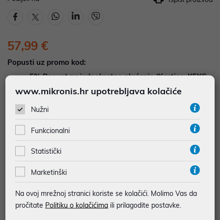
57,99 €
Popusti uz promo kod:
5%
Popust za jednokratno plaćanje (Kartice, KEKS
pay, Virman, Gotovina, Crypto) uz promo kod
www.mikronis.hr upotrebljava kolačiće
"POPUST" , popusti se međusobno ne zbrajaju
Nužni
Dodajte u košaricu
Dodaj u favorite
Funkcionalni
Statistički
Marketinški
najam za pravne osobe od 12 do 36 mj. već od
1,61 €
Vidi detalje
Pošalji upit
Na ovoj mrežnoj stranici koriste se kolačići. Molimo Vas da
pročitate
Politiku o kolačićima
ili prilagodite postavke.