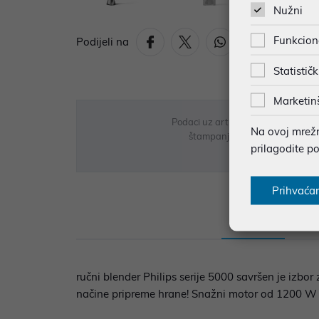
Nužni
Funkcion
Podijeli na
Statističk
Marketin
Podaci uz artikle su prezentirani 
Na ovoj mrežno
štampanja te promjene u dostupn
prilagodite p
Prihvaća
Opis
Sp
ručni blender Philips serije 5000 savršen je izbo
načine pripreme hrane! Snažni motor od 1200 W