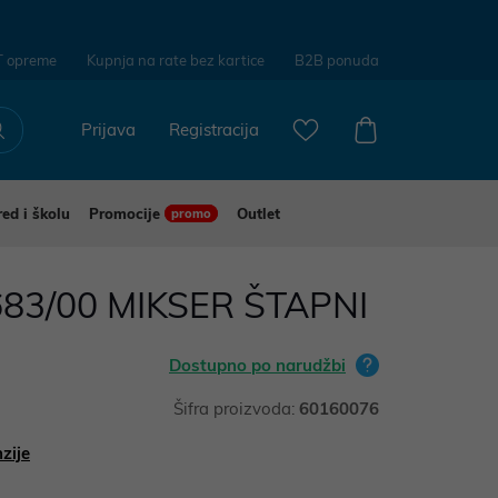
T opreme
Kupnja na rate bez kartice
B2B ponuda
Prijava
Registracija
red i školu
Promocije
Outlet
promo
683/00 MIKSER ŠTAPNI
Dostupno po narudžbi
Šifra proizvoda:
60160076
zije