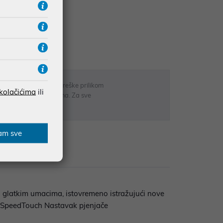
RATE
 u opisu proizvoda, greške prilikom
 kolačićima
ili
sti odgovarati artiklima. Za sve
r
am sve
Recenzije
 i glatkim umacima, istovremeno istražujući nove
a SpeedTouch Nastavak pjenjače