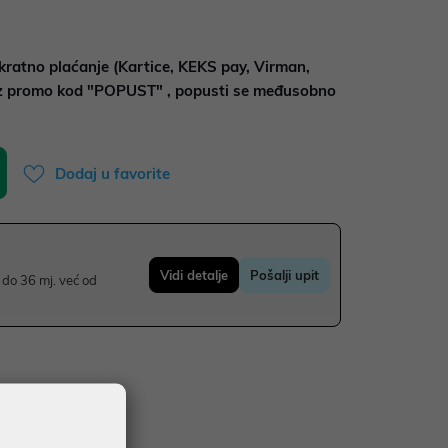
kratno plaćanje (Kartice, KEKS pay, Virman,
uz promo kod "POPUST" , popusti se međusobno
Dodaj u favorite
Vidi detalje
Pošalji upit
do 36 mj. već od
UDŽBE IZNAD 66,36€