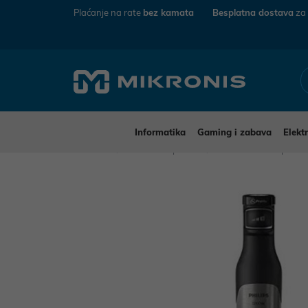
Plaćanje na rate
bez kamata
Besplatna dostava
za
Informatika
Gaming i zabava
Elekt
Mikronis
Kućanski aparati
Mali kućanski aparat