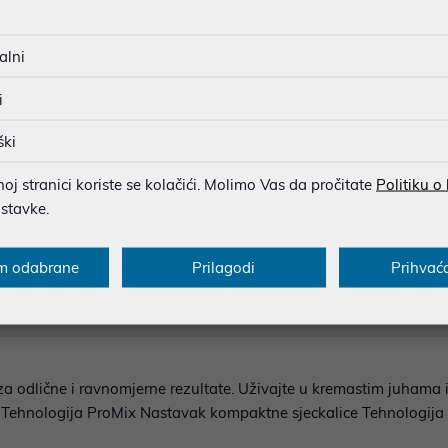
MOGUĆNOST PLAĆANJA NA 
alni
Ispiši proizvod
i
ški
u dobroj namjeri. Mikronis d.o.o. ne odgovara za eventualne pogreške nastale
j stranici koriste se kolačići. Molimo Vas da pročitate
Politiku o
osti i cijene. Slike artikala su ilustrativne prirode te ne moraju u potpuno
ostavke.
eventualne nejasnoće možete nas kontaktirati na
web-prodaja@mikronis.h
m odabrane
Prilagodi
Prihvać
ecifikacija
Multimedija
Raspoloživost
r za odlične i ravnomjerne rezultate. Uživajte u kremastim juhama
 Tehnologija ProMix Nastavak kompaktne sjeckalice Tehnologij