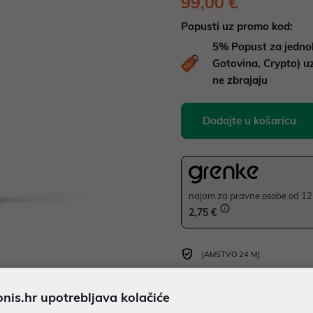
99,00 €
Popusti uz promo kod:
5%
Popust za jedno
Gotovina, Crypto) 
ne zbrajaju
Dodajte u košaricu
najam za pravne osobe od 12 
2,75 €
JAMSTVO 24 MJ.
SIGURNA KUPOVINA
is.hr upotrebljava kolačiće
BESPLATNA DOSTAVA ZA NAR