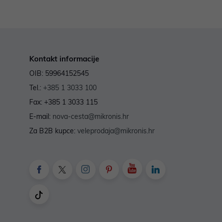
Kontakt informacije
OIB: 59964152545
Tel.:
+385 1 3033 100
Fax: +385 1 3033 115
E-mail:
nova-cesta@mikronis.hr
Za B2B kupce:
veleprodaja@mikronis.hr