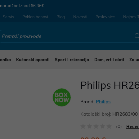
 narudžbe iznad
66,36€
Servis
Poklon bonovi
Blog
Novosti
Poslovnice
Najam I
ronika
Kućanski aparati
Sport i rekreacija
Dom, vrt i alati
Za u
i
Blenderi
Philips HR2
Brand:
Philips
Kataloški broj:
HR2683/00
(0)
Recen