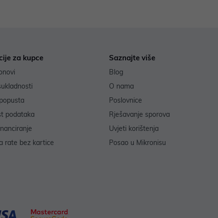
cije za kupce
Saznajte više
onovi
Blog
sukladnosti
O nama
popusta
Poslovnice
st podataka
Rješavanje sporova
inanciranje
Uvjeti korištenja
 rate bez kartice
Posao u Mikronisu