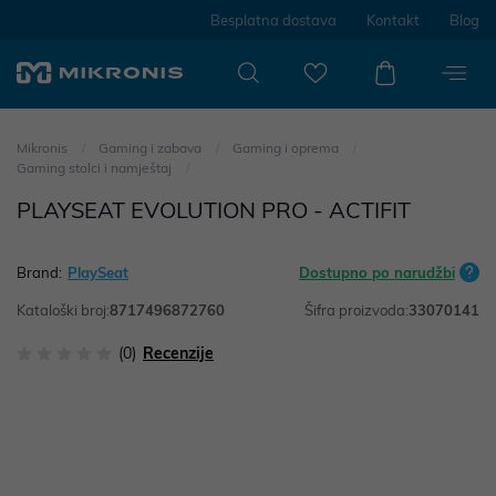
Besplatna dostava
Kontakt
Blog
Mikronis
Gaming i zabava
Gaming i oprema
Gaming stolci i namještaj
PLAYSEAT EVOLUTION PRO - ACTIFIT
Brand:
PlaySeat
Dostupno po narudžbi
Kataloški broj:
8717496872760
Šifra proizvoda:
33070141
(0)
Recenzije