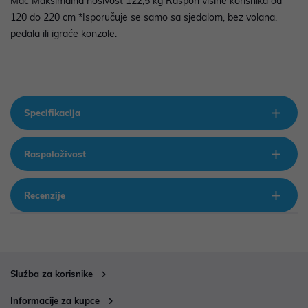
Mac Maksimalna nosivost 122,5 kg Raspon visine korisnika od
120 do 220 cm *Isporučuje se samo sa sjedalom, bez volana,
pedala ili igraće konzole.
Specifikacija
Raspoloživost
Recenzije
Služba za korisnike
Informacije za kupce