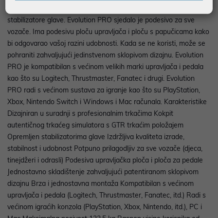
kokpit simulatora utrka s GTR trkaćim položajem. Ima čak i
stabilizatore glave. Evolution PRO sjedalo je podesivo za sve
vozače. Ima podesivu ploču upravljača i ploču s papučicama kako
bi odgovarao vašoj razini udobnosti. Kada se ne koristi, može se
pohraniti zahvaljujući jedinstvenom sklopivom dizajnu. Evolution
PRO je kompatibilan s većinom velikih marki upravljača i pedala
kao što su Logitech, Thrustmaster, Fanatec i drugi. Evolution
PRO radi s većinom sustava za igranje kao što su PlayStation,
Xbox, Nintendo Switch i Windows i Mac računala. Karakteristike
Dizajniran u suradnji s profesionalnim trkačima Kokpit
autentičnog trkaćeg simulatora s GTR trkaćim položajem
Opremljen stabilizatorima glave Izdržljiva kvaliteta izrade,
stabilnost i udobnost Potpuno prilagodljiv za sve vozače (djeca,
tinejdžeri i odrasli) Podesiva upravljačka ploča i ploča za pedale
Jednostavno skladištenje zahvaljujući patentiranom sklopivom
dizajnu Brza i jednostavna montaža Kompatibilan s većinom
upravljača i pedala (Logitech, Thrustmaster, Fanatec, itd.) Radi s
većinom igraćih konzola (PlayStation, Xbox, Nintendo, itd.), PC i