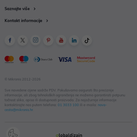
Saznajte više
Kontakt informacije
© Mikronis 2012-2026
Sve navedene cijene sadrže PDV. Pokušavamo osigurati što preciznije
informacije, ali zbog tehnoloških ograničenja ne možemo garantirati potpunu
točnost slika, opisa ili dostupnosti proizvoda. Za najažurnije informacije
kontaktirajte nas putem telefona:
01 3033 100
ili e-maila:
nova-
cesta@mikronis.hr
.