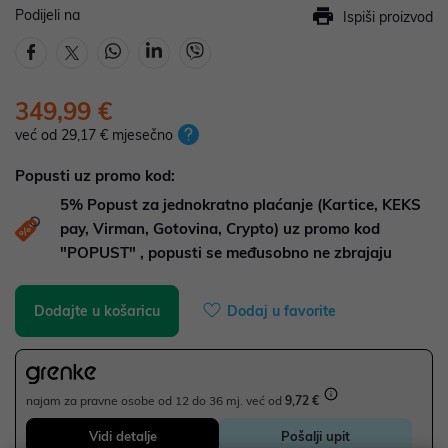
Podijeli na
Ispiši proizvod
349,99 €
već od 29,17 € mjesečno
Popusti uz promo kod:
5%
Popust za jednokratno plaćanje (Kartice, KEKS
pay, Virman, Gotovina, Crypto) uz promo kod
"POPUST" , popusti se međusobno ne zbrajaju
Dodajte u košaricu
Dodaj u favorite
najam za pravne osobe od 12 do 36 mj. već od
9,72 €
Vidi detalje
Pošalji upit