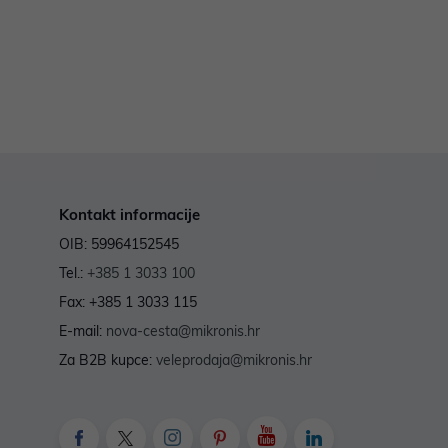
Kontakt informacije
OIB: 59964152545
Tel.:
+385 1 3033 100
Fax: +385 1 3033 115
E-mail:
nova-cesta@mikronis.hr
Za B2B kupce:
veleprodaja@mikronis.hr