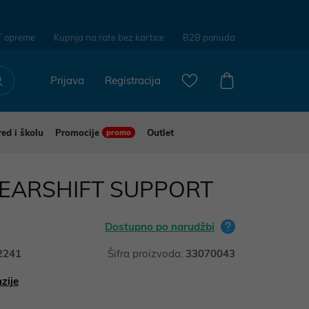
T opreme
Kupnja na rate bez kartice
B2B ponuda
Prijava
Registracija
red i školu
Promocije
Outlet
promo
GEARSHIFT SUPPORT
Dostupno po narudžbi
2241
Šifra proizvoda:
33070043
zije