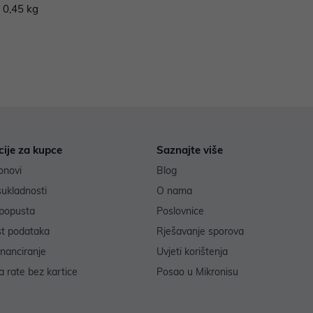
 0,45 kg
cije za kupce
Saznajte više
onovi
Blog
sukladnosti
O nama
popusta
Poslovnice
st podataka
Rješavanje sporova
inanciranje
Uvjeti korištenja
 rate bez kartice
Posao u Mikronisu