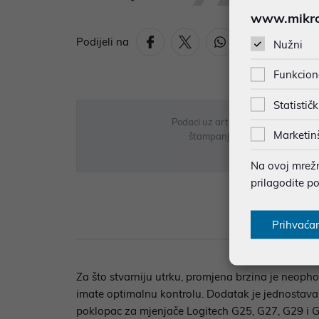
www.mikron
Podijeli na
Nužni
Funkcion
Statističk
Podaci uz artikle su prezentirani 
Marketin
štampanja te promjene u dostupn
Na ovoj mrežno
prilagodite p
Opi
Prihvaća
Za što stvarniju utrku, promjena brzina je neoph
imate optimalnu kontrolu. Dodatak je jednostavan
poklopac za mjenjače Logitech G25, G27, G29 i G