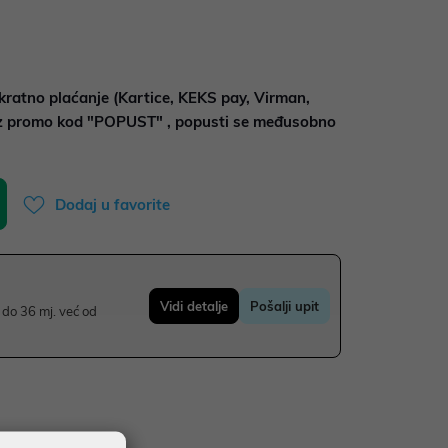
kratno plaćanje (Kartice, KEKS pay, Virman,
uz promo kod "POPUST" , popusti se međusobno
Dodaj u favorite
Vidi detalje
Pošalji upit
do 36 mj. već od