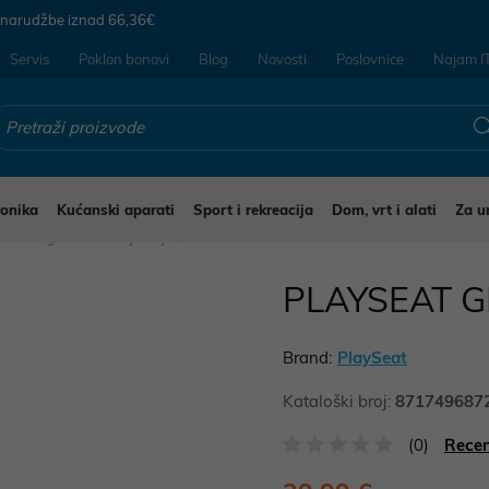
 narudžbe iznad
66,36€
Servis
Poklon bonovi
Blog
Novosti
Poslovnice
Najam I
ronika
Kućanski aparati
Sport i rekreacija
Dom, vrt i alati
Za u
Gaming stolci i namještaj
PLAYSEAT 
Brand:
PlaySeat
Kataloški broj:
871749687
(0)
Recen