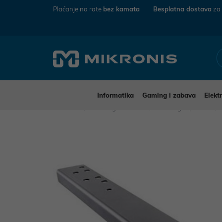
Plaćanje na rate
bez kamata
Besplatna dostava
za
Informatika
Gaming i zabava
Elekt
Mikronis
Gaming i zabava
Gaming i oprema