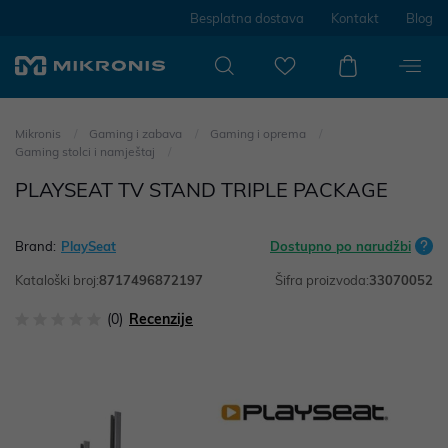
Besplatna dostava
Kontakt
Blog
Mikronis
Gaming i zabava
Gaming i oprema
Gaming stolci i namještaj
PLAYSEAT TV STAND TRIPLE PACKAGE
Brand:
PlaySeat
Dostupno po narudžbi
Kataloški broj:
8717496872197
Šifra proizvoda:
33070052
(0)
Recenzije