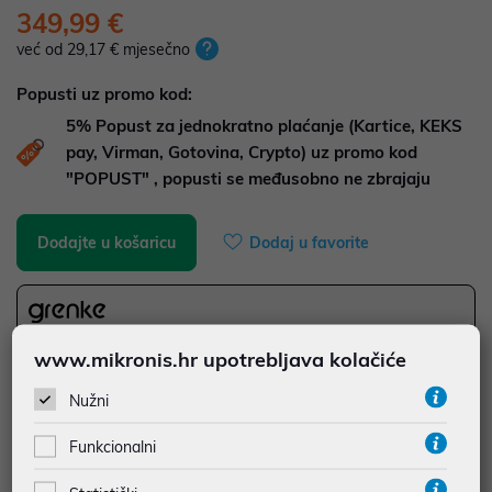
349,99 €
već od 29,17 € mjesečno
Popusti uz promo kod:
5%
Popust za jednokratno plaćanje (Kartice, KEKS
pay, Virman, Gotovina, Crypto) uz promo kod
"POPUST" , popusti se međusobno ne zbrajaju
Dodajte u košaricu
Dodaj u favorite
najam za pravne osobe od 12 do 36 mj. već od
9,72 €
www.mikronis.hr upotrebljava kolačiće
Vidi detalje
Pošalji upit
Nužni
Funkcionalni
JAMSTVO 12 MJ.
SIGURNA KUPOVINA