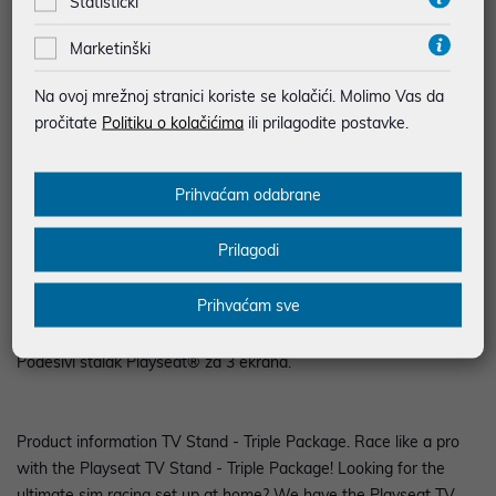
Statistički
BESPLATNA DOSTAVA ZA NARUDŽBE IZNAD 66,36€
Marketinški
MOGUĆNOST PLAĆANJA NA RATE
Na ovoj mrežnoj stranici koriste se kolačići. Molimo Vas da
pročitate
Politiku o kolačićima
ili prilagodite postavke.
Podaci uz artikle su prezentirani u dobroj namjeri. Mikronis d.o.o. ne
odgovara za eventualne pogreške nastale u opisu proizvoda, greške
prilikom štampanja te promjene u dostupnosti i cijene. Slike artikala su
ilustrativne prirode te ne moraju u potpunosti odgovarati artiklima. Za sve
Prihvaćam odabrane
eventualne nejasnoće možete nas kontaktirati na
web-prodaja@mikronis.hr
Prilagodi
Opis
Prihvaćam sve
Podesivi stalak Playseat® za 3 ekrana.
Product information TV Stand - Triple Package. Race like a pro
with the Playseat TV Stand - Triple Package! Looking for the
ultimate sim racing set up at home? We have the Playseat TV