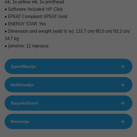
ink, 1x yellow ink, 1x printhead
• Software Included: HP Click
• EPEAT Compliant: EPEAT Gold
• ENERGY STAR: Yes
• Dimension and weight (w/d/ h/ w): 131.7 cm/ 60.5 cm/ 93.2 cm/
34.7 kg
• Jamstvo: 12 mjeseca
Specifikacija
Multimedija
Raspoloživost
Recenzije