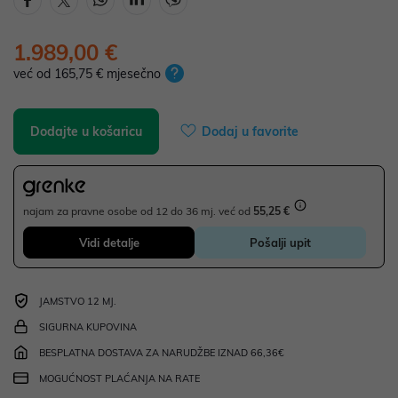
1.989,00 €
već od 165,75 € mjesečno
Dodajte u košaricu
Dodaj u favorite
najam za pravne osobe od 12 do 36 mj. već od
55,25 €
Vidi detalje
Pošalji upit
JAMSTVO 12 MJ.
SIGURNA KUPOVINA
BESPLATNA DOSTAVA ZA NARUDŽBE IZNAD 66,36€
MOGUĆNOST PLAĆANJA NA RATE