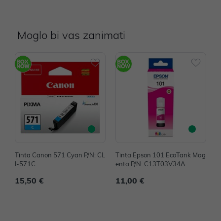
Moglo bi vas zanimati
Tinta Canon 571 Cyan P/N: CL
Tinta Epson 101 EcoTank Mag
T
I-571C
enta P/N: C13T03V34A
n
15,50 €
11,00 €
1