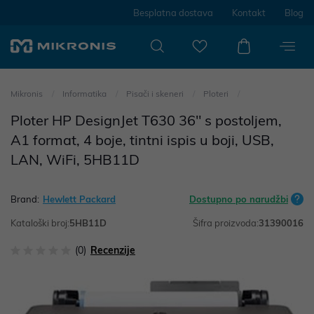
Besplatna dostava
Kontakt
Blog
Mikronis
Informatika
Pisači i skeneri
Ploteri
Ploter HP DesignJet T630 36" s postoljem,
A1 format, 4 boje, tintni ispis u boji, USB,
LAN, WiFi, 5HB11D
Brand:
Hewlett Packard
Dostupno po narudžbi
Kataloški broj:
5HB11D
Šifra proizvoda:
31390016
(0)
Recenzije