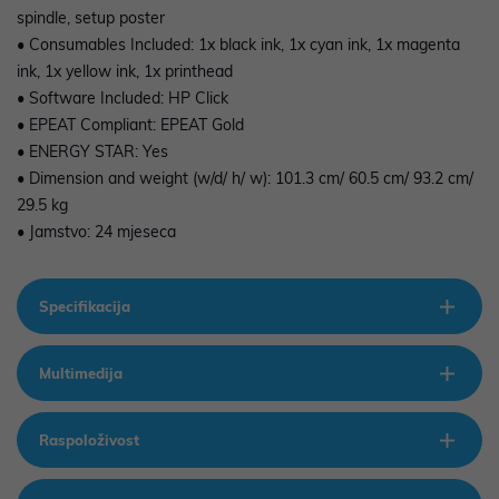
spindle, setup poster
• Consumables Included: 1x black ink, 1x cyan ink, 1x magenta
ink, 1x yellow ink, 1x printhead
• Software Included: HP Click
• EPEAT Compliant: EPEAT Gold
• ENERGY STAR: Yes
• Dimension and weight (w/d/ h/ w): 101.3 cm/ 60.5 cm/ 93.2 cm/
29.5 kg
• Jamstvo: 24 mjeseca
Specifikacija
Multimedija
Raspoloživost