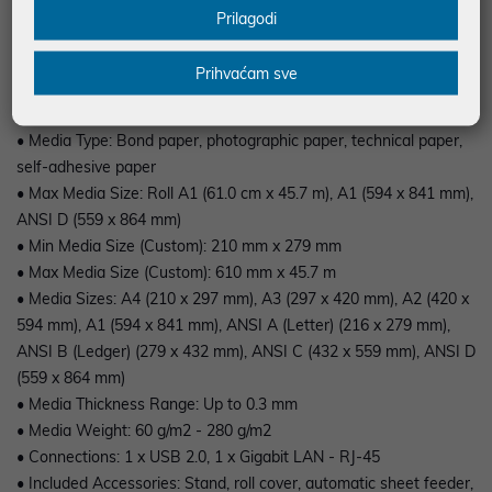
• Connectivity Technology: Wireless
Prilagodi
• Interface: USB 2.0, Gigabit LAN, Wi-Fi(n)
• Max Resolution (B&W/ Color): 2400 x 1200 dpi/ 2400 x 1200 dpi
Prihvaćam sve
• Cutter: Yes
• RAM Installed (Max): 1GB/ 1 GB
• Media Type: Bond paper, photographic paper, technical paper,
self-adhesive paper
• Max Media Size: Roll A1 (61.0 cm x 45.7 m), A1 (594 x 841 mm),
ANSI D (559 x 864 mm)
• Min Media Size (Custom): 210 mm x 279 mm
• Max Media Size (Custom): 610 mm x 45.7 m
• Media Sizes: A4 (210 x 297 mm), A3 (297 x 420 mm), A2 (420 x
594 mm), A1 (594 x 841 mm), ANSI A (Letter) (216 x 279 mm),
ANSI B (Ledger) (279 x 432 mm), ANSI C (432 x 559 mm), ANSI D
(559 x 864 mm)
• Media Thickness Range: Up to 0.3 mm
• Media Weight: 60 g/m2 - 280 g/m2
• Connections: 1 x USB 2.0, 1 x Gigabit LAN - RJ-45
• Included Accessories: Stand, roll cover, automatic sheet feeder,