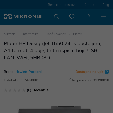
Besplatna dostava
Kontakt
Blog
Mikronis
Informatika
Pisači i skeneri
Ploteri
Ploter HP DesignJet T650 24" s postoljem,
A1 format, 4 boje, tintni ispis u boji, USB,
LAN, WiFi, 5HB08D
Brand:
Hewlett Packard
Dostupno na upit
Kataloški broj:
5HB08D
Šifra proizvoda:
31390018
(0)
Recenzije