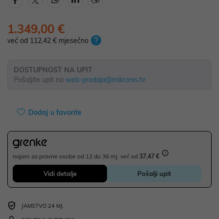
1.349,00 €
već od 112,42 € mjesečno
DOSTUPNOST NA UPIT
Pošaljite upit na
web-prodaja@mikronis.hr
Dodaj u favorite
najam za pravne osobe od 12 do 36 mj. već od
37,47 €
Vidi detalje
Pošalji upit
JAMSTVO 24 MJ.