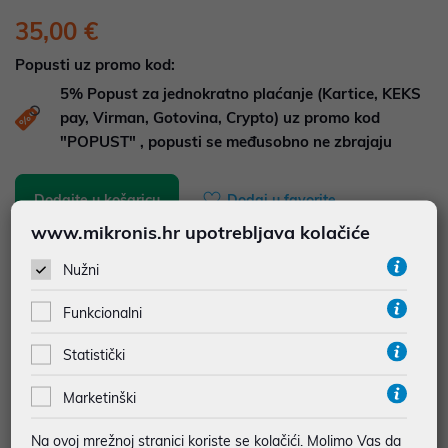
35,00 €
Popusti uz promo kod:
5%
Popust za jednokratno plaćanje (Kartice, KEKS
pay, Virman, Gotovina, Crypto) uz promo kod
"POPUST" , popusti se međusobno ne zbrajaju
Dodajte u košaricu
Dodaj u favorite
www.mikronis.hr upotrebljava kolačiće
Nužni
najam za pravne osobe od 12 do 36 mj. već od
0,97 €
Funkcionalni
Vidi detalje
Pošalji upit
Statistički
JAMSTVO 12 MJ.
Marketinški
SIGURNA KUPOVINA
Na ovoj mrežnoj stranici koriste se kolačići. Molimo Vas da