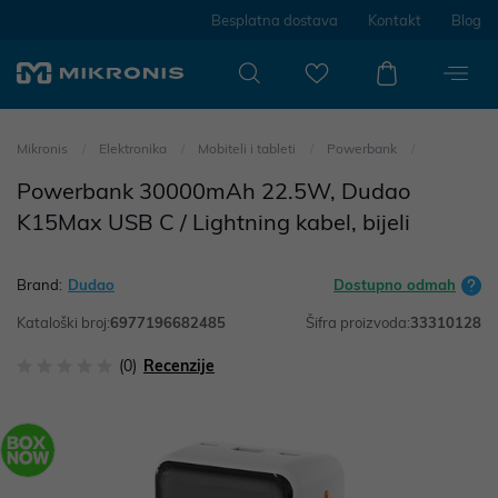
Besplatna dostava
Kontakt
Blog
Mikronis
Elektronika
Mobiteli i tableti
Powerbank
Powerbank 30000mAh 22.5W, Dudao
K15Max USB C / Lightning kabel, bijeli
Brand:
Dudao
Dostupno odmah
Kataloški broj:
6977196682485
Šifra proizvoda:
33310128
(0)
Recenzije