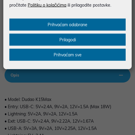
BESPLATNA DOSTAVA ZA NARUDŽBE IZNAD 66,36€
pročitate
Politiku o kolačićima
ili prilagodite postavke.
MOGUĆNOST PLAĆANJA NA RATE
Prihvaćam odabrane
Podaci uz artikle su prezentirani u dobroj namjeri. Mikronis d.o.o. ne
odgovara za eventualne pogreške nastale u opisu proizvoda, greške
prilikom štampanja te promjene u dostupnosti i cijene. Slike artikala su
Prilagodi
ilustrativne prirode te ne moraju u potpunosti odgovarati artiklima. Za sve
eventualne nejasnoće možete nas kontaktirati na
web-prodaja@mikronis.hr
Prihvaćam sve
Opis
• Model: Dudao K15Max
• Entry: USB-C: 5V=2.4A, 9V=2A, 12V=1.5A (Max 18W)
• Lightning: 5V=2A, 9V=2A, 12V=1.5A
• Exit: USB-C: 5V=2.4A, 9V=2.22A, 12V=1.67A
• USB-A: 5V=3A, 9V=2A, 10V=2.25A, 12V=1.5A