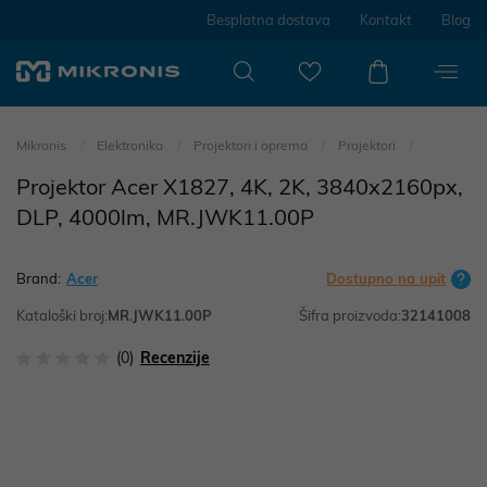
Besplatna dostava
Kontakt
Blog
Mikronis
Elektronika
Projektori i oprema
Projektori
Projektor Acer X1827, 4K, 2K, 3840x2160px,
DLP, 4000lm, MR.JWK11.00P
Brand:
Acer
Dostupno na upit
Kataloški broj:
MR.JWK11.00P
Šifra proizvoda:
32141008
(0)
Recenzije