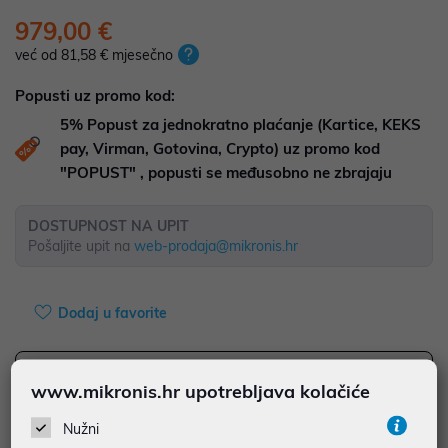
979,00 €
već od 81,58 € mjesečno
Popusti uz promo kod:
5%
Popust za jednokratno plaćanje (Kartice, KEKS
pay, Virman, Gotovina, Crypto) uz promo kod
"POPUST" , popusti se međusobno ne zbrajaju
DOSTUPNOST NA UPIT
Pošaljite upit na
web-prodaja@mikronis.hr
Dodaj u favorite
www.mikronis.hr upotrebljava kolačiće
najam za pravne osobe od 12 do 36 mj. već od
27,19 €
Nužni
Vidi detalje
Pošalji upit