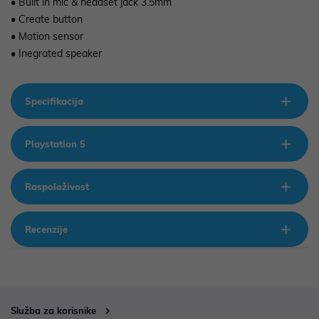
• Built in mic & headset jack 3.5mm
• Create button
• Motion sensor
• Inegrated speaker
Specifikacija
Playstation 5
Raspoloživost
Recenzije
Služba za korisnike