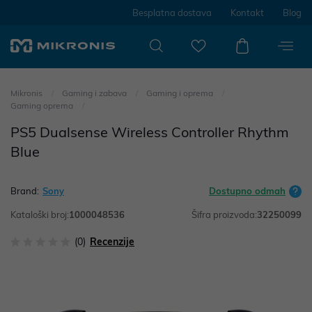
Besplatna dostava
Kontakt
Blog
Mikronis
Gaming i zabava
Gaming i oprema
Gaming oprema
PS5 Dualsense Wireless Controller Rhythm
Blue
Brand:
Sony
Dostupno odmah
Kataloški broj:
1000048536
Šifra proizvoda:
32250099
(0)
Recenzije