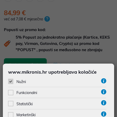
84,99 €
već od 7,08 € mjesečno
Popusti uz promo kod:
5%
Popust za jednokratno plaćanje (Kartice, KEKS
pay, Virman, Gotovina, Crypto) uz promo kod
"POPUST" , popusti se međusobno ne zbrajaju
Dodajte u košaricu
Dodaj u favorite
www.mikronis.hr upotrebljava kolačiće
Nužni
najam za pravne osobe od 12 do 36 mj. već od
2,36 €
Funkcionalni
Vidi detalje
Pošalji upit
Statistički
Marketinški
JAMSTVO 24 MJ.