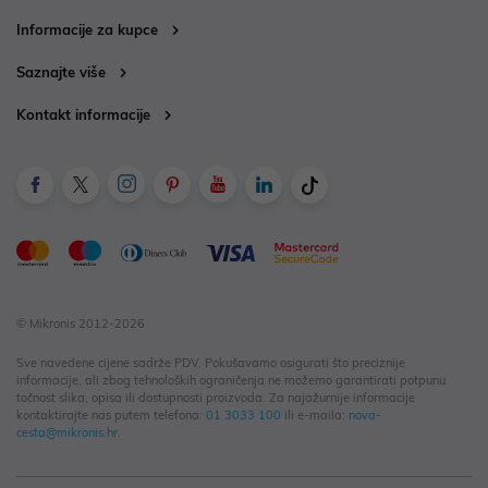
Informacije za kupce
Saznajte više
Kontakt informacije
© Mikronis 2012-2026
Sve navedene cijene sadrže PDV. Pokušavamo osigurati što preciznije
informacije, ali zbog tehnoloških ograničenja ne možemo garantirati potpunu
točnost slika, opisa ili dostupnosti proizvoda. Za najažurnije informacije
kontaktirajte nas putem telefona:
01 3033 100
ili e-maila:
nova-
cesta@mikronis.hr
.