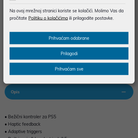
SIGURNA KUPOVINA
Na ovoj mrežnoj stranici koriste se kolačići. Molimo Vas da
BESPLATNA DOSTAVA ZA NARUDŽBE IZNAD 66,36€
pročitate
Politiku o kolačićima
ili prilagodite postavke.
MOGUĆNOST PLAĆANJA NA RATE
Prihvaćam odabrane
Podaci uz artikle su prezentirani u dobroj namjeri. Mikronis d.o.o. ne
odgovara za eventualne pogreške nastale u opisu proizvoda, greške
Prilagodi
prilikom štampanja te promjene u dostupnosti i cijene. Slike artikala su
ilustrativne prirode te ne moraju u potpunosti odgovarati artiklima. Za sve
eventualne nejasnoće možete nas kontaktirati na
Prihvaćam sve
web-prodaja@mikronis.hr
Opis
• Bežični kontroler za PS5
• Haptic feedback
• Adaptive triggers