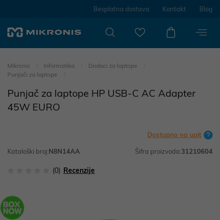
Besplatna dostava
Kontakt
Blog
Mikronis
Informatika
Dodaci za laptope
Punjači za laptope
Punjač za laptope HP USB-C AC Adapter
45W EURO
Dostupno na upit
Kataloški broj:
N8N14AA
Šifra proizvoda:
31210604
(0)
Recenzije