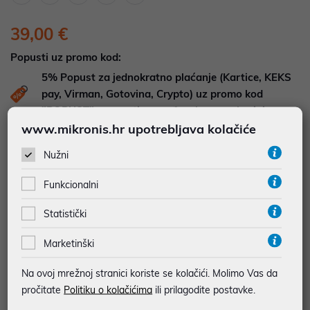
39,00 €
Popusti uz promo kod:
5%
Popust za jednokratno plaćanje (Kartice, KEKS
pay, Virman, Gotovina, Crypto) uz promo kod
"POPUST" , popusti se međusobno ne zbrajaju
www.mikronis.hr upotrebljava kolačiće
DOSTUPNOST NA UPIT
Nužni
Pošaljite upit na
web-prodaja@mikronis.hr
Funkcionalni
Dodaj u favorite
Statistički
Marketinški
najam za pravne osobe od 12 do 36 mj. već od
1,08 €
Na ovoj mrežnoj stranici koriste se kolačići. Molimo Vas da
pročitate
Politiku o kolačićima
ili prilagodite postavke.
Vidi detalje
Pošalji upit