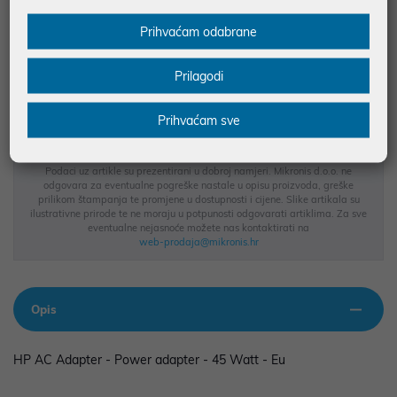
Prihvaćam odabrane
JAMSTVO 12 MJ.
SIGURNA KUPOVINA
Prilagodi
BESPLATNA DOSTAVA ZA NARUDŽBE IZNAD 66,36€
MOGUĆNOST PLAĆANJA NA RATE
Prihvaćam sve
Podaci uz artikle su prezentirani u dobroj namjeri. Mikronis d.o.o. ne
odgovara za eventualne pogreške nastale u opisu proizvoda, greške
prilikom štampanja te promjene u dostupnosti i cijene. Slike artikala su
ilustrativne prirode te ne moraju u potpunosti odgovarati artiklima. Za sve
eventualne nejasnoće možete nas kontaktirati na
web-prodaja@mikronis.hr
Opis
HP AC Adapter - Power adapter - 45 Watt - Eu