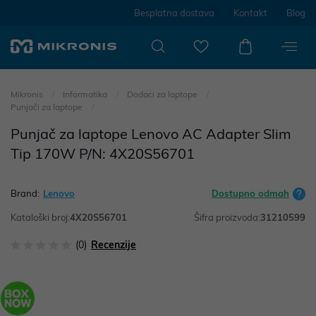
Besplatna dostava
Kontakt
Blog
Mikronis
Informatika
Dodaci za laptope
Punjači za laptope
Punjač za laptope Lenovo AC Adapter Slim
Tip 170W P/N: 4X20S56701
Brand:
Lenovo
Dostupno odmah
Kataloški broj:
4X20S56701
Šifra proizvoda:
31210599
(0)
Recenzije