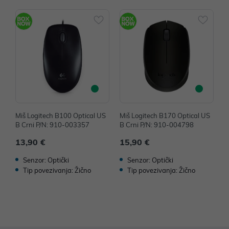
Miš Logitech B100 Optical US
Miš Logitech B170 Optical US
M
B Crni P/N: 910-003357
B Crni P/N: 910-004798
B
13,90 €
15,90 €
1
Senzor: Optički
Senzor: Optički
Tip povezivanja: Žično
Tip povezivanja: Žično