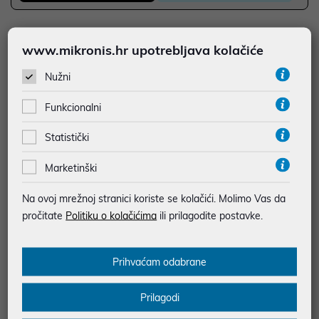
JAMSTVO 12 MJ.
www.mikronis.hr upotrebljava kolačiće
SIGURNA KUPOVINA
Nužni
BESPLATNA DOSTAVA ZA NARUDŽBE IZNAD 66,36€
MOGUĆNOST PLAĆANJA NA RATE
Funkcionalni
Statistički
Podaci uz artikle su prezentirani u dobroj namjeri. Mikronis d.o.o. ne
odgovara za eventualne pogreške nastale u opisu proizvoda, greške
prilikom štampanja te promjene u dostupnosti i cijene. Slike artikala su
Marketinški
ilustrativne prirode te ne moraju u potpunosti odgovarati artiklima. Za sve
eventualne nejasnoće možete nas kontaktirati na
Na ovoj mrežnoj stranici koriste se kolačići. Molimo Vas da
web-prodaja@mikronis.hr
pročitate
Politiku o kolačićima
ili prilagodite postavke.
Opis
Prihvaćam odabrane
The ThinkPad 170W Slim AC adapter is the new adapter with
Prilagodi
slim and small design. It is your perfect replacement or spare