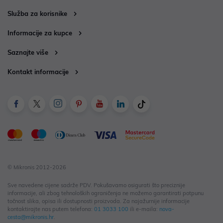
Služba za korisnike
Informacije za kupce
Saznajte više
Kontakt informacije
© Mikronis 2012-2026
Sve navedene cijene sadrže PDV. Pokušavamo osigurati što preciznije
informacije, ali zbog tehnoloških ograničenja ne možemo garantirati potpunu
točnost slika, opisa ili dostupnosti proizvoda. Za najažurnije informacije
kontaktirajte nas putem telefona:
01 3033 100
ili e-maila:
nova-
cesta@mikronis.hr
.