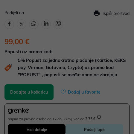
Podijeli na
Ispiši proizvod
99,00 €
Popusti uz promo kod:
5%
Popust za jednokratno plaćanje (Kartice, KEKS
pay, Virman, Gotovina, Crypto) uz promo kod
"POPUST" , popusti se međusobno ne zbrajaju
Dodajte u košaricu
Dodaj u favorite
najam za pravne osobe od 12 do 36 mj. već od
2,75 €
Vidi detalje
Pošalji upit