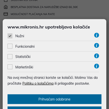
SIGURNA KUPOVINA
BESPLATNA DOSTAVA ZA NARUDŽBE IZNAD 66,36€
MOGUĆNOST PLAĆANJA NA RATE
www.mikronis.hr upotrebljava kolačiće
Podaci uz artikle su prezentirani u dobroj namjeri. Mikronis d.o.o. ne
odgovara za eventualne pogreške nastale u opisu proizvoda, greške
Nužni
prilikom štampanja te promjene u dostupnosti i cijene. Slike artikala su
ilustrativne prirode te ne moraju u potpunosti odgovarati artiklima. Za sve
eventualne nejasnoće možete nas kontaktirati na
Funkcionalni
web-prodaja@mikronis.hr
Statistički
Marketinški
Opis
Na ovoj mrežnoj stranici koriste se kolačići. Molimo Vas da
pročitate
Politiku o kolačićima
ili prilagodite postavke.
• Savršen suputnik za putovanja
• Choetech PD5008 je idealan punjač za putovanja, bilo da ste na
odmoru ili poslovnom putu. Zahvaljujući četiri zamjenjiva priključka
Prihvaćam odabrane
(US, EU, UK, AU), kompatibilan je s utičnicama u više od 200