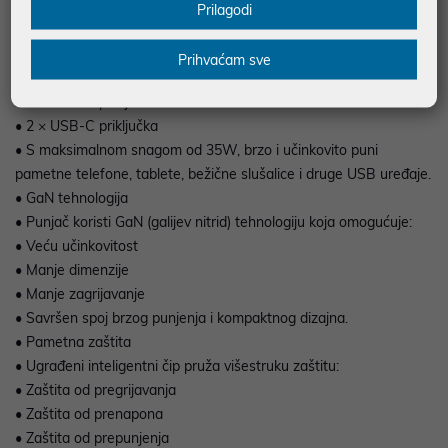
zemalja svijeta. Kompaktan dizajn omogućuje jednostavno
Prilagodi
nošenje i korištenje gdje god se nalazili.
• Punjenje više uređaja istovremeno
Prihvaćam sve
• Punite do pet uređaja odjednom:
• 3 × USB-A priključka
• 2 × USB-C priključka
• S maksimalnom snagom od 35W, brzo i učinkovito puni
pametne telefone, tablete, bežične slušalice i druge USB uređaje.
• GaN tehnologija
• Punjač koristi GaN (galijev nitrid) tehnologiju koja omogućuje:
• Veću učinkovitost
• Manje dimenzije
• Manje zagrijavanje
• Savršen spoj brzog punjenja i kompaktnog dizajna.
• Pametna zaštita
• Ugrađeni inteligentni čip pruža višestruku zaštitu:
• Zaštita od pregrijavanja
• Zaštita od prenapona
• Zaštita od prepunjenja