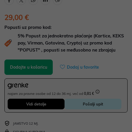
29,00 €
Popusti uz promo kod:
5%
Popust za jednokratno plaćanje (Kartice, KEKS
pay, Virman, Gotovina, Crypto) uz promo kod
"POPUST" , popusti se međusobno ne zbrajaju
Dodajte u košaricu
Dodaj u favorite
najam za pravne osobe od 12 do 36 mj. već od
0,81 €
Vidi detalje
Pošalji upit
JAMSTVO 12 MJ.