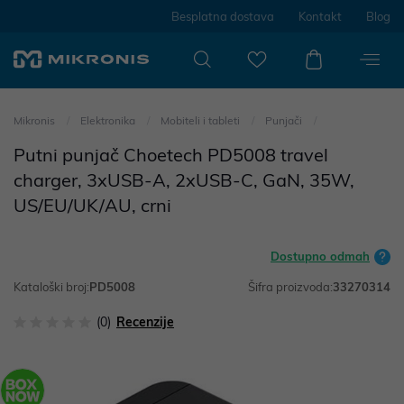
Besplatna dostava
Kontakt
Blog
Mikronis
Elektronika
Mobiteli i tableti
Punjači
Putni punjač Choetech PD5008 travel
charger, 3xUSB-A, 2xUSB-C, GaN, 35W,
US/EU/UK/AU, crni
Dostupno odmah
Kataloški broj:
PD5008
Šifra proizvoda:
33270314
(0)
Recenzije