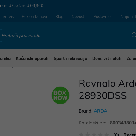
 narudžbe iznad
66,36€
Servis
Poklon bonovi
Blog
Novosti
Poslovnice
Najam I
ronika
Kućanski aparati
Sport i rekreacija
Dom, vrt i alati
Za u
rijski pribor
Ravnalo Arda
28930DSS
Brand:
ARDA
Kataloški broj:
800343801
(0)
Recen