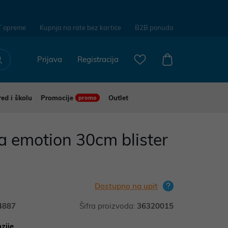
T opreme
Kupnja na rate bez kartice
B2B ponuda
Prijava
Registracija
red i školu
Promocije
Outlet
promo
 emotion 30cm blister
Dostupno na upit
4887
Šifra proizvoda:
36320015
zije