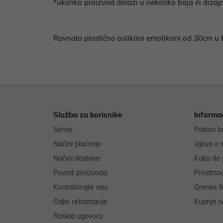
*ukoliko proizvod dolazi u nekoliko boja ili diz
Ravnalo plastično oslikani emotikoni od 30cm u b
Služba za korisnike
Informa
Servis
Poklon b
Načini plaćanja
Izjave o 
Načini dostave
Kako do 
Povrat proizvoda
Privatno
Kontaktirajte nas
Grenke f
Odjel reklamacije
Kupnja na
Raskid ugovora