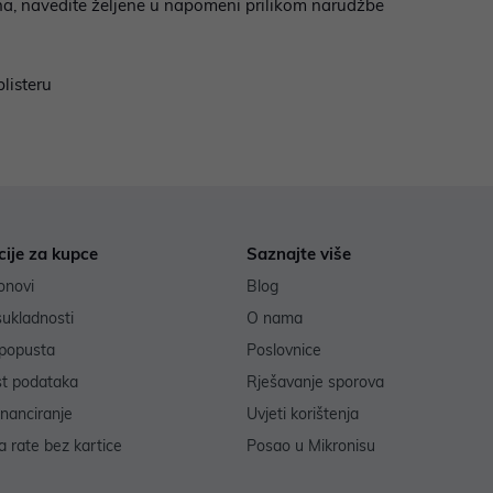
ajna, navedite željene u napomeni prilikom narudžbe
listeru
cije za kupce
Saznajte više
onovi
Blog
sukladnosti
O nama
popusta
Poslovnice
st podataka
Rješavanje sporova
inanciranje
Uvjeti korištenja
 rate bez kartice
Posao u Mikronisu