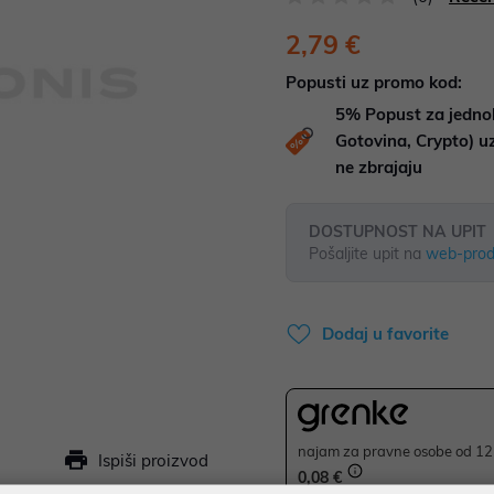
2,79 €
Popusti uz promo kod:
5%
Popust za jedno
Gotovina, Crypto) 
ne zbrajaju
DOSTUPNOST NA UPIT
Pošaljite upit na
web-prod
Dodaj u favorite
najam za pravne osobe od 12 
Ispiši proizvod
0,08 €