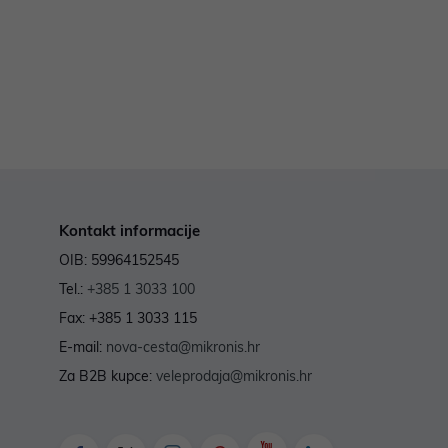
Kontakt informacije
OIB: 59964152545
Tel.:
+385 1 3033 100
Fax: +385 1 3033 115
E-mail:
nova-cesta@mikronis.hr
Za B2B kupce:
veleprodaja@mikronis.hr