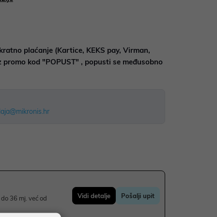
kratno plaćanje (Kartice, KEKS pay, Virman,
uz promo kod "POPUST" , popusti se međusobno
aja@mikronis.hr
Vidi detalje
Pošalji upit
do 36 mj. već od