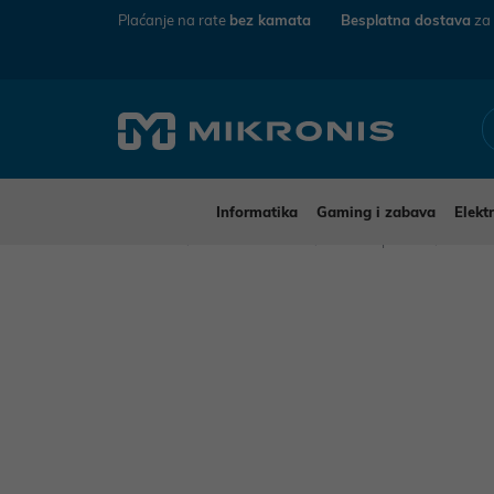
Plaćanje na rate
bez kamata
Besplatna dostava
za
Informatika
Gaming i zabava
Elekt
Mikronis
Za ured i školu
Školski pribor
Geomet