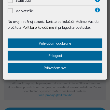
Statistički
Marketinški
najam za pravne osobe od 12 do 36 mj. već od
1,91 €
Na ovoj mrežnoj stranici koriste se kolačići. Molimo Vas da
Vidi detalje
Pošalji upit
pročitate
Politiku o kolačićima
ili prilagodite postavke.
JAMSTVO 12 MJ.
Prihvaćam odabrane
SIGURNA KUPOVINA
BESPLATNA DOSTAVA ZA NARUDŽBE IZNAD 66,36€
Prilagodi
MOGUĆNOST PLAĆANJA NA RATE
Prihvaćam sve
Podaci uz artikle su prezentirani u dobroj namjeri. Mikronis d.o.o. ne
odgovara za eventualne pogreške nastale u opisu proizvoda, greške
prilikom štampanja te promjene u dostupnosti i cijene. Slike artikala su
ilustrativne prirode te ne moraju u potpunosti odgovarati artiklima. Za sve
eventualne nejasnoće možete nas kontaktirati na
web-prodaja@mikronis.hr