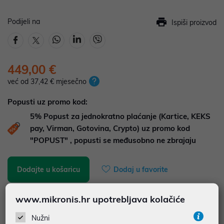
Podijeli na
Ispiši proizvod
449,00 €
već od 37,42 € mjesečno
Popusti uz promo kod:
5%
Popust za jednokratno plaćanje (Kartice, KEKS
pay, Virman, Gotovina, Crypto) uz promo kod
"POPUST" , popusti se međusobno ne zbrajaju
Dodajte u košaricu
Dodaj u favorite
www.mikronis.hr upotrebljava kolačiće
najam za pravne osobe od 12 do 36 mj. već od
12,47 €
Nužni