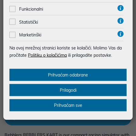
Vidi detalje
Pošalji upit
Funkcionalni
Statistički
JAMSTVO 12 MJ.
SIGURNA KUPOVINA
Marketinški
BESPLATNA DOSTAVA ZA NARUDŽBE IZNAD 66,36€
Na ovoj mrežnoj stranici koriste se kolačići. Molimo Vas da
MOGUĆNOST PLAĆANJA NA RATE
pročitate
Politiku o kolačićima
ili prilagodite postavke.
Podaci uz artikle su prezentirani u dobroj namjeri. Mikronis d.o.o. ne
Prihvaćam odabrane
odgovara za eventualne pogreške nastale u opisu proizvoda, greške
prilikom štampanja te promjene u dostupnosti i cijene. Slike artikala su
ilustrativne prirode te ne moraju u potpunosti odgovarati artiklima. Za sve
Prilagodi
eventualne nejasnoće možete nas kontaktirati na
web-prodaja@mikronis.hr
Prihvaćam sve
Opis
Rebblers REBBLERS KART is our compact racing simulator with