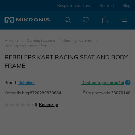
Besplatna dostava
Kontakt
Blog
Mikronis
Gaming i zabava
Gaming i oprema
Gaming stolci i namještaj
REBBLERS KART RACING SEAT AND BODY
FRAME
Brand:
Rebblers
Dostupno po narudžbi
Kataloški broj:
8720299830684
Šifra proizvoda:
33070148
(0)
Recenzije