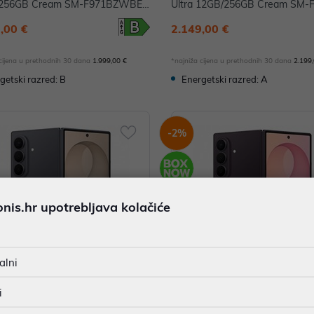
256GB Cream SM-F971BZWBEU
Ultra 12GB/256GB Cream SM-
WBEUE
,00 €
2.149,00 €
 cijena u prethodnih 30 dana
1.999,00 €
*najniža cijena u prethodnih 30 dana
2.199
getski razred: B
Energetski razred: A
-2%
is.hr upotrebljava kolačiće
alni
i
phone Samsung Galaxy Z Fold 8
Smartphone Samsung Galaxy Z 