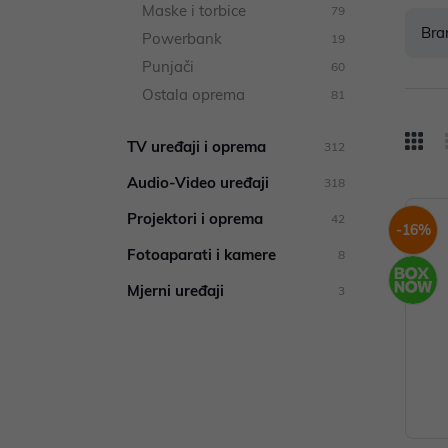
Maske i torbice
79
Bra
Powerbank
19
Punjači
60
Ostala oprema
81
TV uređaji i oprema
312
Audio-Video uređaji
318
Projektori i oprema
42
-16%
Fotoaparati i kamere
8
Mjerni uređaji
3