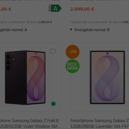
E
UE
,00 €
2.099,00 €
 cijena u prethodnih 30 dana
2.399,00 €
*najniža cijena u prethodnih 30 dana
2.199
getski razred: A
Energetski razred: B
-2%
phone Samsung Galaxy Z Fold 8
Smartphone Samsung Galaxy Z 
 12GB/512GB Violet Shadow SM-F
12GB/256GB Lavender SM-F9