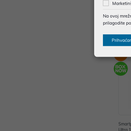
Ultra
Marketin
ZKBE
2.149
Na ovoj mrežno
prilagodite p
*najniža
Ener
Prihvaća
-4%
Smart
Ultra