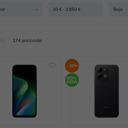
nd
30 € - 2.850 €
Boja
174
proizvoda
-10%