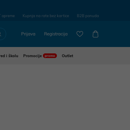
T opreme
Kupnja na rate bez kartice
B2B ponuda
Prijava
Registracija
red i školu
Promocije
Outlet
promo