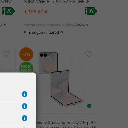
F976BZ
2GB/512GB Pink SM-F776BLIHEUE
1.399,00 €
,00 €
*najniža cijena u prethodnih 30 dana
1.499,00 €
Energetski razred: A
-3%
Fold 8
Smartphone Samsung Galaxy Z Flip 8 1