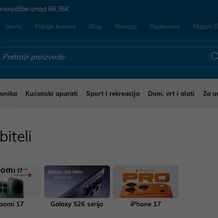
 narudžbe iznad
66,36€
Servis
Poklon bonovi
Blog
Novosti
Poslovnice
Najam I
ronika
Kućanski aparati
Sport i rekreacija
Dom, vrt i alati
Za u
li
iteli
aomi 17
Galaxy S26 serija
iPhone 17