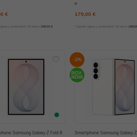
e
00 €
179,00 €
 cijena u prethodnih 30 dana
199,00 €
*najniža cijena u prethodnih 30 dana
199,0
-2%
phone Samsung Galaxy Z Fold 8
Smartphone Samsung Galaxy Z 