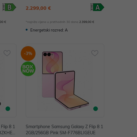
ZKCEUE
2.299,00 €
,00 €
*najniža cijena u prethodnih 30 dana
2.399,00 €
Energetski razred: A
-3%
Flip 8 1
Smartphone Samsung Galaxy Z Flip 8 1
6BZKHEU
2GB/256GB Pink SM-F776BLIGEUE