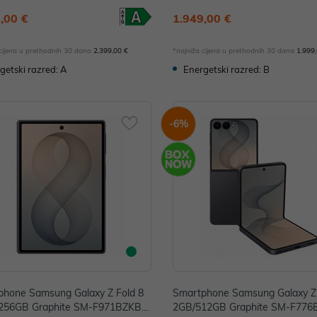
ZVCEUE
UE
,00 €
1.949,00 €
 cijena u prethodnih 30 dana
2.399,00 €
*najniža cijena u prethodnih 30 dana
1.999
getski razred: A
Energetski razred: B
-6%
phone Samsung Galaxy Z Fold 8
Smartphone Samsung Galaxy Z 
256GB Graphite SM-F971BZKBE
2GB/512GB Graphite SM-F77