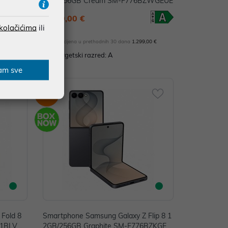
dow SM-F
2GB/256GB Cream SM-F776BZWGEUE
1.249,00 €
 kolačićima
ili
,00 €
*najniža cijena u prethodnih 30 dana
1.299,00 €
Energetski razred: A
am sve
-3%
Fold 8
Smartphone Samsung Galaxy Z Flip 8 1
71BLVCE
2GB/256GB Graphite SM-F776BZKGEU