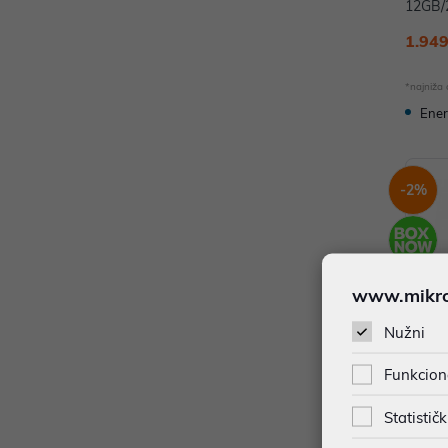
12GB/
E
1.949
*najniža
Ener
-2%
www.mikron
Nužni
Funkcion
Statističk
Smart