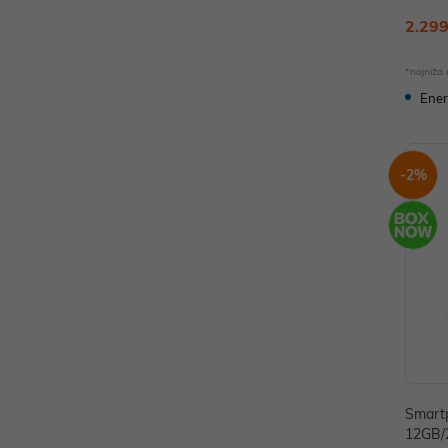
976B
2.299
*najniža
Ener
-2%
Smart
12GB/