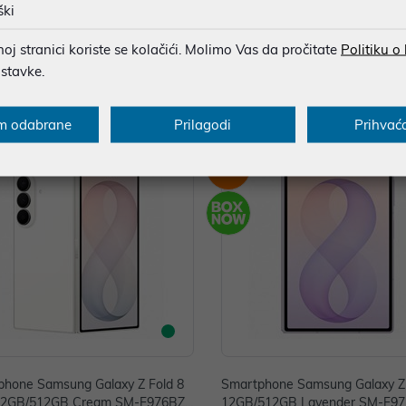
 12GB/256GB Graphite SM-F976B
Ultra 12GB/256GB Violet Sha
ški
UE
976BZVBEUE
,00 €
2.149,00 €
j stranici koriste se kolačići. Molimo Vas da pročitate
Politiku o
ostavke.
 cijena u prethodnih 30 dana
2.199,00 €
*najniža cijena u prethodnih 30 dana
2.199
getski razred: A
Energetski razred: A
m odabrane
Prilagodi
Prihvać
-4%
phone Samsung Galaxy Z Fold 8
Smartphone Samsung Galaxy Z 
 12GB/512GB Cream SM-F976BZ
12GB/512GB Lavender SM-F9