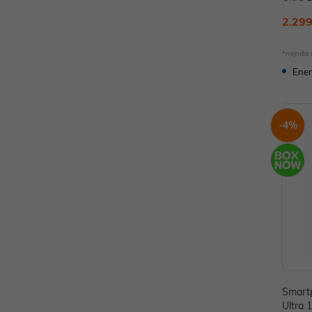
WCEU
2.299
*najniža
Ener
-4%
Smart
Ultra