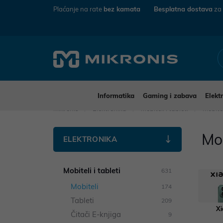
Plaćanje na rate
bez kamata
Besplatna dostava
za
Informatika
Gaming i zabava
Elekt
Mikronis
Elektronika
Mobiteli i tableti
Mobite
Mob
ELEKTRONIKA
Mobiteli i tableti
631
Mobiteli
174
Tableti
209
Xi
Čitači E-knjiga
9