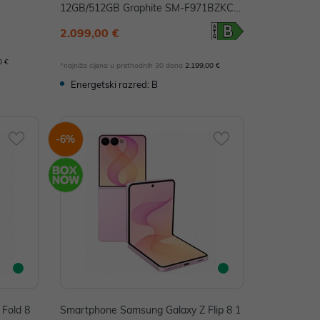
12GB/512GB Graphite SM-F971BZKCE
UE
2.099,00 €
0 €
*najniža cijena u prethodnih 30 dana
2.199,00 €
Energetski razred: B
-6%
Fold 8
Smartphone Samsung Galaxy Z Flip 8 1