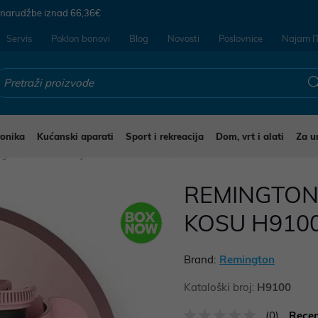
 narudžbe iznad
66,36€
Servis
Poklon bonovi
Blog
Novosti
Poslovnice
Najam I
ronika
Kućanski aparati
Sport i rekreacija
Dom, vrt i alati
Za u
jegu
Glačala uvijači i četke za kosu
REMINGTON 
KOSU H910
Brand:
Remington
Kataloški broj:
H9100
(0)
Recen