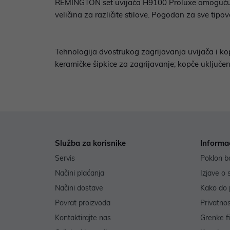
REMINGTON set uvijača H9100 Proluxe omogućuje du
veličina za različite stilove. Pogodan za sve tipov
Tehnologija dvostrukog zagrijavanja uvijača i kopč
keramičke šipkice za zagrijavanje; kopče uključen
Služba za korisnike
Informa
Servis
Poklon b
Načini plaćanja
Izjave o 
Načini dostave
Kako do 
Povrat proizvoda
Privatno
Kontaktirajte nas
Grenke f