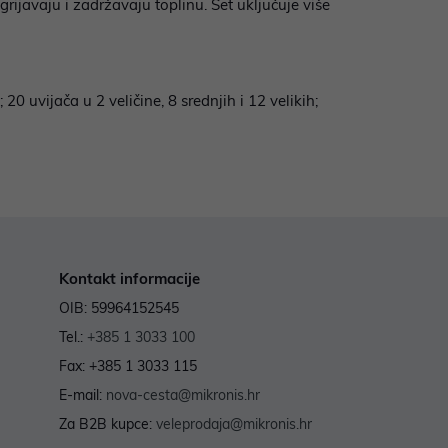
javaju i zadržavaju toplinu. Set uključuje više
0 uvijača u 2 veličine, 8 srednjih i 12 velikih;
Kontakt informacije
OIB: 59964152545
Tel.:
+385 1 3033 100
Fax: +385 1 3033 115
E-mail:
nova-cesta@mikronis.hr
Za B2B kupce:
veleprodaja@mikronis.hr