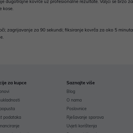
gotrajne kovrče uz profesionalne rezultate. Valjci se brzo zagri
e kose.
i; zagrijavanje za 90 sekundi; fiksiranje kovrča za oko 5 minuta; 2
e.
cije za kupce
Saznajte više
onovi
Blog
sukladnosti
O nama
popusta
Poslovnice
st podataka
Rješavanje sporova
inanciranje
Uvjeti korištenja