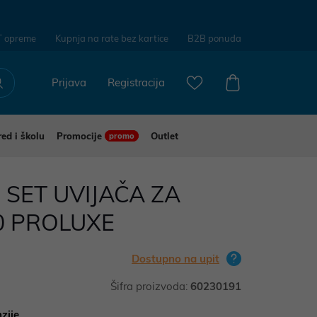
T opreme
Kupnja na rate bez kartice
B2B ponuda
Prijava
Registracija
red i školu
Promocije
Outlet
promo
SET UVIJAČA ZA
0 PROLUXE
Dostupno na upit
Šifra proizvoda:
60230191
zije