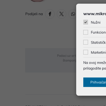
www.mikron
Podijeli na
Nužni
Funkcion
Statističk
Marketin
Podaci uz artikle su prezentirani 
štampanja te promjene u dostupn
Na ovoj mrežno
prilagodite p
Prihvaća
Opi