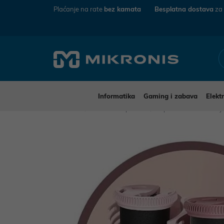
Plaćanje na rate
bez kamata
Besplatna dostava
za
Informatika
Gaming i zabava
Elekt
Mikronis
Kućanski aparati
Aparati za osobnu n