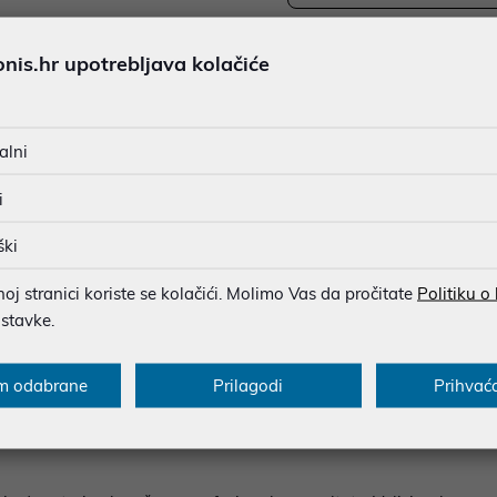
JAMSTVO 24 MJ.
is.hr upotrebljava kolačiće
Ispiši proizvod
SIGURNA KUPOVINA
BESPLATNA DOSTAVA ZA NAR
MOGUĆNOST PLAĆANJA NA 
alni
i
ški
u dobroj namjeri. Mikronis d.o.o. ne odgovara za eventualne pogreške nastale
osti i cijene. Slike artikala su ilustrativne prirode te ne moraju u potpuno
j stranici koriste se kolačići. Molimo Vas da pročitate
Politiku o
eventualne nejasnoće možete nas kontaktirati na
web-prodaja@mikronis.h
ostavke.
m odabrane
Prilagodi
Prihvać
s
Specifikacija
Raspoloživost
Recen