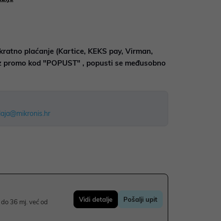
kratno plaćanje (Kartice, KEKS pay, Virman,
uz promo kod "POPUST" , popusti se međusobno
aja@mikronis.hr
Vidi detalje
Pošalji upit
do 36 mj. već od