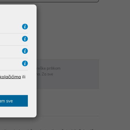
UDŽBE IZNAD 66,36€
RATE
 u opisu proizvoda, greške prilikom
sti odgovarati artiklima. Za sve
 kolačićima
ili
r
am sve
zije