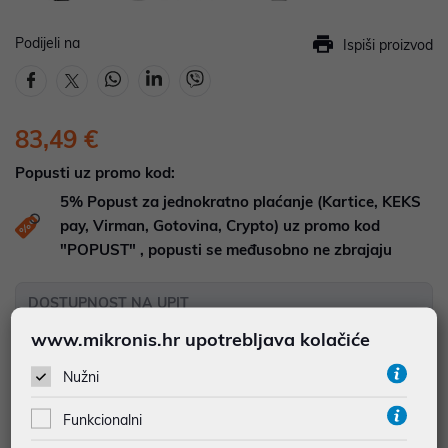
Podijeli na
Ispiši proizvod
83,49 €
Popusti uz promo kod:
5%
Popust za jednokratno plaćanje (Kartice, KEKS
pay, Virman, Gotovina, Crypto) uz promo kod
"POPUST" , popusti se međusobno ne zbrajaju
DOSTUPNOST NA UPIT
Pošaljite upit na
web-prodaja@mikronis.hr
www.mikronis.hr upotrebljava kolačiće
Nužni
Dodaj u favorite
Funkcionalni