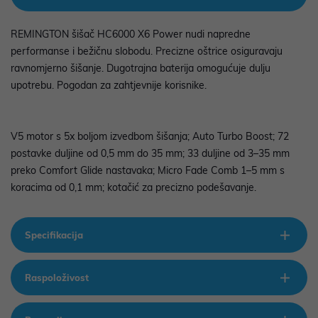
REMINGTON šišač HC6000 X6 Power nudi napredne
performanse i bežičnu slobodu. Precizne oštrice osiguravaju
ravnomjerno šišanje. Dugotrajna baterija omogućuje dulju
upotrebu. Pogodan za zahtjevnije korisnike.
V5 motor s 5x boljom izvedbom šišanja; Auto Turbo Boost; 72
postavke duljine od 0,5 mm do 35 mm; 33 duljine od 3–35 mm
preko Comfort Glide nastavaka; Micro Fade Comb 1–5 mm s
koracima od 0,1 mm; kotačić za precizno podešavanje.
Specifikacija
Raspoloživost