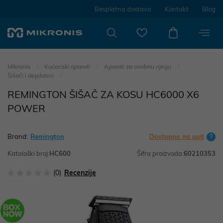
Besplatna dostava
Kontakt
Blog
Mikronis
Kućanski aparati
Aparati za osobnu njegu
Šišači i depilatori
REMINGTON ŠIŠAČ ZA KOSU HC6000 X6
POWER
Brand:
Remington
Dostupno na upit
Kataloški broj:
HC600
Šifra proizvoda:
60210353
(0)
Recenzije