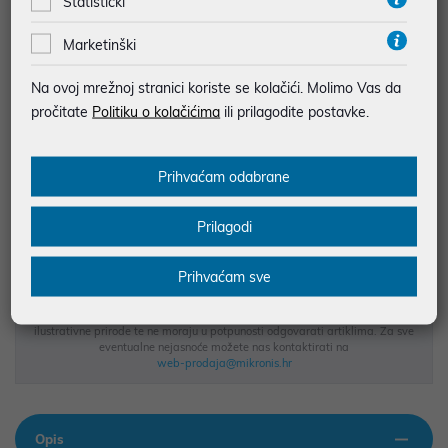
Statistički
najam za pravne osobe od 12 do 36 mj. već od
0,77 €
Marketinški
Vidi detalje
Pošalji upit
Na ovoj mrežnoj stranici koriste se kolačići. Molimo Vas da
pročitate
Politiku o kolačićima
ili prilagodite postavke.
JAMSTVO 24 MJ.
SIGURNA KUPOVINA
Prihvaćam odabrane
BESPLATNA DOSTAVA ZA NARUDŽBE IZNAD 66,36€
MOGUĆNOST PLAĆANJA NA RATE
Prilagodi
Prihvaćam sve
Podaci uz artikle su prezentirani u dobroj namjeri. Mikronis d.o.o. ne
odgovara za eventualne pogreške nastale u opisu proizvoda, greške
prilikom štampanja te promjene u dostupnosti i cijene. Slike artikala su
ilustrativne prirode te ne moraju u potpunosti odgovarati artiklima. Za sve
eventualne nejasnoće možete nas kontaktirati na
web-prodaja@mikronis.hr
Opis