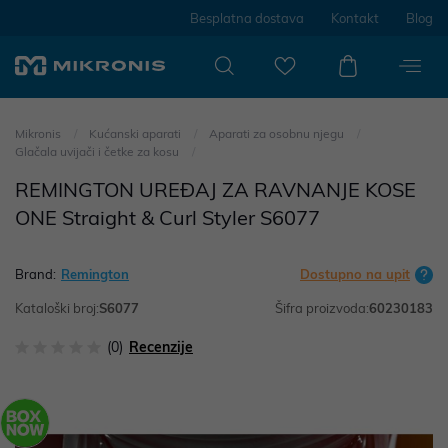
Besplatna dostava
Kontakt
Blog
Mikronis
Kućanski aparati
Aparati za osobnu njegu
Glačala uvijači i četke za kosu
REMINGTON UREĐAJ ZA RAVNANJE KOSE
ONE Straight & Curl Styler S6077
Brand:
Remington
Dostupno na upit
Kataloški broj:
S6077
Šifra proizvoda:
60230183
(0)
Recenzije