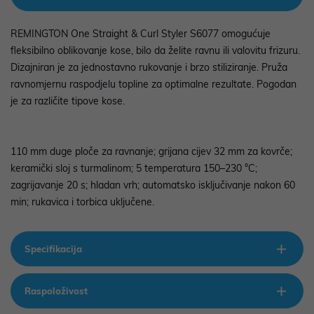
REMINGTON One Straight & Curl Styler S6077 omogućuje
fleksibilno oblikovanje kose, bilo da želite ravnu ili valovitu frizuru.
Dizajniran je za jednostavno rukovanje i brzo stiliziranje. Pruža
ravnomjernu raspodjelu topline za optimalne rezultate. Pogodan
je za različite tipove kose.
110 mm duge ploče za ravnanje; grijana cijev 32 mm za kovrče;
keramički sloj s turmalinom; 5 temperatura 150–230 °C;
zagrijavanje 20 s; hladan vrh; automatsko isključivanje nakon 60
min; rukavica i torbica uključene.
Specifikacija
Raspoloživost