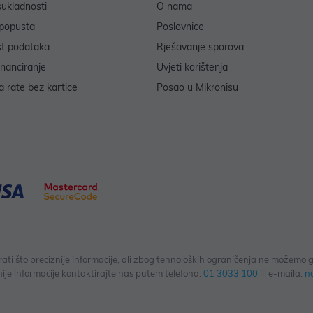
sukladnosti
O nama
popusta
Poslovnice
st podataka
Rješavanje sporova
inanciranje
Uvjeti korištenja
 rate bez kartice
Posao u Mikronisu
 što preciznije informacije, ali zbog tehnoloških ograničenja ne možemo gar
ije informacije kontaktirajte nas putem telefona:
01 3033 100
ili e-maila:
n