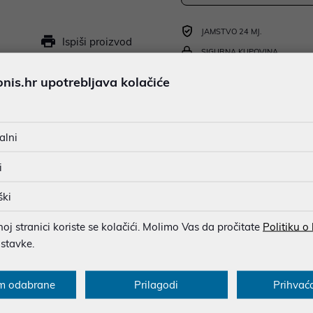
JAMSTVO 24 MJ.
Ispiši proizvod
SIGURNA KUPOVINA
BESPLATNA DOSTAVA ZA NAR
is.hr upotrebljava kolačiće
MOGUĆNOST PLAĆANJA NA 
alni
u dobroj namjeri. Mikronis d.o.o. ne odgovara za eventualne pogreške nastale
i
osti i cijene. Slike artikala su ilustrativne prirode te ne moraju u potpuno
eventualne nejasnoće možete nas kontaktirati na
web-prodaja@mikronis.h
ški
j stranici koriste se kolačići. Molimo Vas da pročitate
Politiku o
ostavke.
s
Specifikacija
Raspoloživost
Recen
m odabrane
Prilagodi
Prihvać