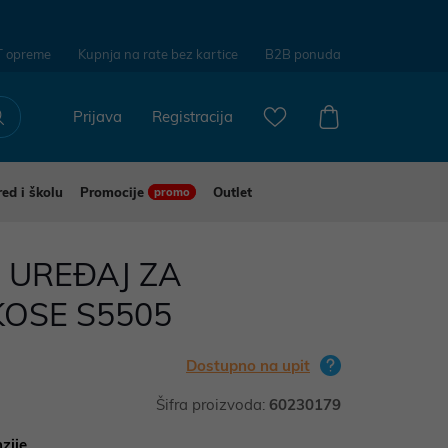
T opreme
Kupnja na rate bez kartice
B2B ponuda
Prijava
Registracija
red i školu
Promocije
Outlet
promo
 UREĐAJ ZA
KOSE S5505
Dostupno na upit
Šifra proizvoda:
60230179
zije