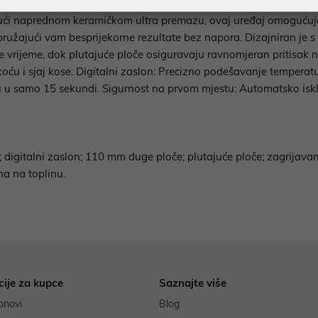
ravna i sjajna kosa Postignite izgled kao iz salona u udobnos
jući naprednom keramičkom ultra premazu, ovaj uređaj omogućuj
žajući vam besprijekorne rezultate bez napora. Dizajniran je 
vrijeme, dok plutajuće ploče osiguravaju ravnomjeran pritisak n
oću i sjaj kose. Digitalni zaslon: Precizno podešavanje tempera
u u samo 15 sekundi. Sigurnost na prvom mjestu: Automatsko iskl
digitalni zaslon; 110 mm duge ploče; plutajuće ploče; zagrijavan
na na toplinu.
cije za kupce
Saznajte više
onovi
Blog