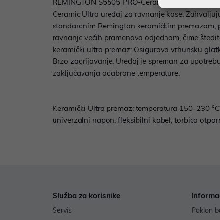
REMINGTON S5505 PRO-Ceramic Ultra – Savršeno 
Ceramic Ultra uređaj za ravnanje kose. Zahvalju
standardnim Remington keramičkim premazom, pru
ravnanje većih pramenova odjednom, čime štedite 
keramički ultra premaz: Osigurava vrhunsku glatk
Brzo zagrijavanje: Uređaj je spreman za upotreb
zaključavanja odabrane temperature.
Keramički Ultra premaz; temperatura 150–230 °C; 
univerzalni napon; fleksibilni kabel; torbica otpor
Služba za korisnike
Informa
Servis
Poklon b