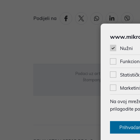
Podijeli na
www.mikron
Nužni
Funkcion
Podaci uz artikle su prezentirani 
Statističk
štampanja te promjene u dostupn
Marketin
Na ovoj mrežno
prilagodite p
Opi
Prihvaća