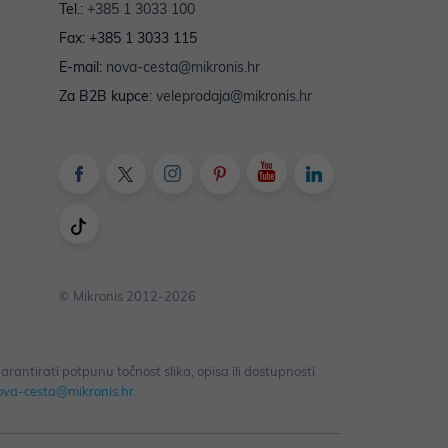
Tel.:
+385 1 3033 100
Fax: +385 1 3033 115
E-mail:
nova-cesta@mikronis.hr
Za B2B kupce:
veleprodaja@mikronis.hr
© Mikronis 2012-2026
antirati potpunu točnost slika, opisa ili dostupnosti
ova-cesta@mikronis.hr
.