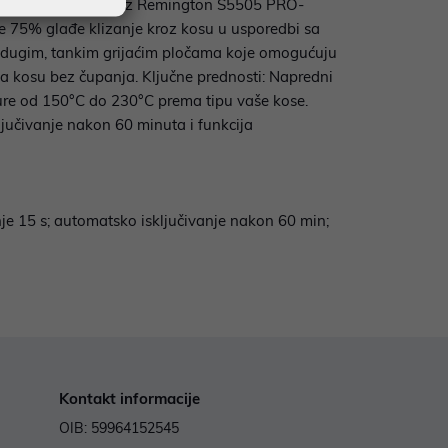
ti vlastitog doma uz Remington S5505 PRO-
e 75% glađe klizanje kroz kosu u usporedbi sa
s dugim, tankim grijaćim pločama koje omogućuju
a kosu bez čupanja. Ključne prednosti: Napredni
ture od 150°C do 230°C prema tipu vaše kose.
jučivanje nakon 60 minuta i funkcija
je 15 s; automatsko isključivanje nakon 60 min;
Kontakt informacije
OIB: 59964152545