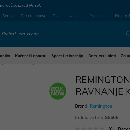
 narudžbe iznad
66,36€
Servis
Poklon bonovi
Blog
Novosti
Poslovnice
Najam I
ronika
Kućanski aparati
Sport i rekreacija
Dom, vrt i alati
Za u
jegu
Glačala uvijači i četke za kosu
REMINGTON
RAVNANJE 
Brand:
Remington
Kataloški broj:
S5505
(0)
Recen