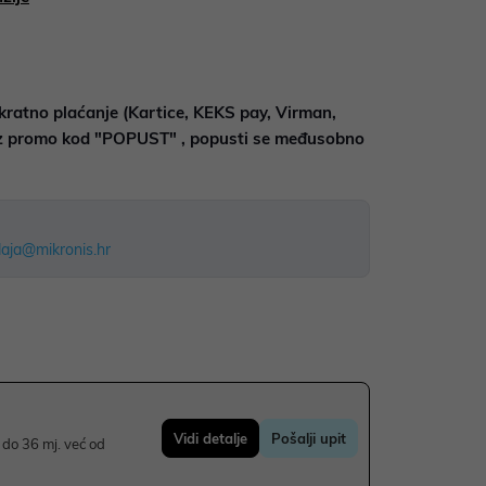
kratno plaćanje (Kartice, KEKS pay, Virman,
uz promo kod "POPUST" , popusti se međusobno
aja@mikronis.hr
Vidi detalje
Pošalji upit
do 36 mj. već od