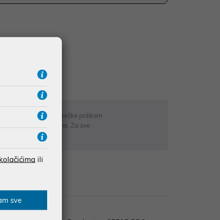
UDŽBE IZNAD 66,36€
RATE
 u opisu proizvoda, greške prilikom
sti odgovarati artiklima. Za sve
r
 kolačićima
ili
zije
am sve