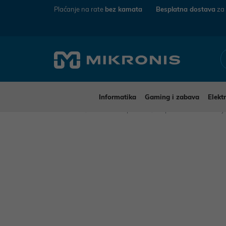
Plaćanje na rate
bez kamata
Besplatna dostava
za
Informatika
Gaming i zabava
Elekt
Mikronis
Kućanski aparati
Aparati za osobnu n